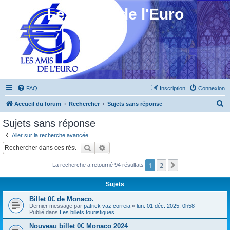
Les Amis de l'Euro
FAQ
Inscription
Connexion
R
Accueil du forum
Rechercher
Sujets sans réponse
e
Sujets sans réponse
c
Aller sur la recherche avancée
h
Rechercher
Recherche avancée
e
1
2
Suivant
La recherche a retourné 94 résultats
r
c
Sujets
h
Billet 0€ de Monaco.
e
Dernier message par
patrick vaz correia
«
lun. 01 déc. 2025, 0h58
Publié dans
Les billets touristiques
r
Nouveau billet 0€ Monaco 2024