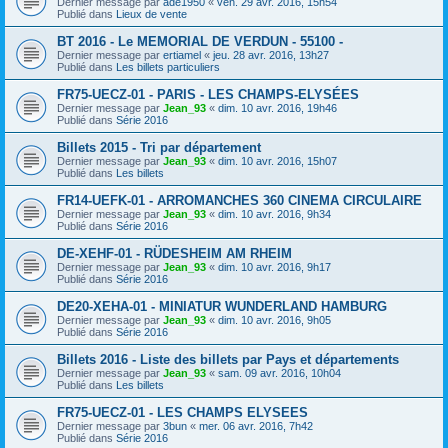
Dernier message par
ade1950
«
ven. 29 avr. 2016, 15h54
Publié dans
Lieux de vente
BT 2016 - Le MEMORIAL DE VERDUN - 55100 -
Dernier message par
ertiamel
«
jeu. 28 avr. 2016, 13h27
Publié dans
Les billets particuliers
FR75-UECZ-01 - PARIS - LES CHAMPS-ELYSÉES
Dernier message par
Jean_93
«
dim. 10 avr. 2016, 19h46
Publié dans
Série 2016
Billets 2015 - Tri par département
Dernier message par
Jean_93
«
dim. 10 avr. 2016, 15h07
Publié dans
Les billets
FR14-UEFK-01 - ARROMANCHES 360 CINEMA CIRCULAIRE
Dernier message par
Jean_93
«
dim. 10 avr. 2016, 9h34
Publié dans
Série 2016
DE-XEHF-01 - RÜDESHEIM AM RHEIM
Dernier message par
Jean_93
«
dim. 10 avr. 2016, 9h17
Publié dans
Série 2016
DE20-XEHA-01 - MINIATUR WUNDERLAND HAMBURG
Dernier message par
Jean_93
«
dim. 10 avr. 2016, 9h05
Publié dans
Série 2016
Billets 2016 - Liste des billets par Pays et départements
Dernier message par
Jean_93
«
sam. 09 avr. 2016, 10h04
Publié dans
Les billets
FR75-UECZ-01 - LES CHAMPS ELYSEES
Dernier message par
3bun
«
mer. 06 avr. 2016, 7h42
Publié dans
Série 2016