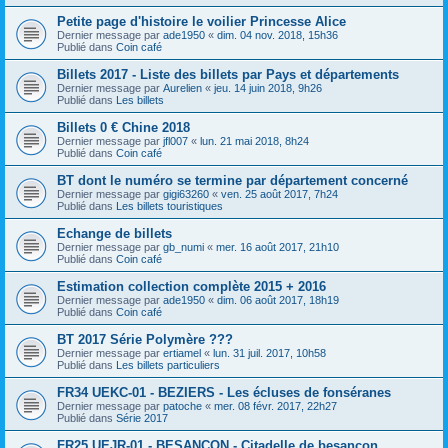
Petite page d'histoire le voilier Princesse Alice
Dernier message par
ade1950
«
dim. 04 nov. 2018, 15h36
Publié dans
Coin café
Billets 2017 - Liste des billets par Pays et départements
Dernier message par
Aurelien
«
jeu. 14 juin 2018, 9h26
Publié dans
Les billets
Billets 0 € Chine 2018
Dernier message par
jfl007
«
lun. 21 mai 2018, 8h24
Publié dans
Coin café
BT dont le numéro se termine par département concerné
Dernier message par
gigi63260
«
ven. 25 août 2017, 7h24
Publié dans
Les billets touristiques
Echange de billets
Dernier message par
gb_numi
«
mer. 16 août 2017, 21h10
Publié dans
Coin café
Estimation collection complète 2015 + 2016
Dernier message par
ade1950
«
dim. 06 août 2017, 18h19
Publié dans
Coin café
BT 2017 Série Polymère ???
Dernier message par
ertiamel
«
lun. 31 juil. 2017, 10h58
Publié dans
Les billets particuliers
FR34 UEKC-01 - BEZIERS - Les écluses de fonséranes
Dernier message par
patoche
«
mer. 08 févr. 2017, 22h27
Publié dans
Série 2017
FR25 UEJR-01 - BESANCON - Citadelle de besançon