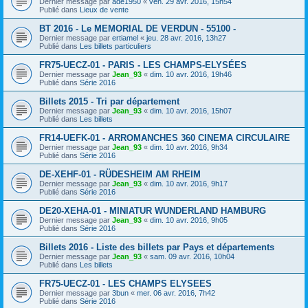
Dernier message par
ade1950
«
ven. 29 avr. 2016, 15h54
Publié dans
Lieux de vente
BT 2016 - Le MEMORIAL DE VERDUN - 55100 -
Dernier message par
ertiamel
«
jeu. 28 avr. 2016, 13h27
Publié dans
Les billets particuliers
FR75-UECZ-01 - PARIS - LES CHAMPS-ELYSÉES
Dernier message par
Jean_93
«
dim. 10 avr. 2016, 19h46
Publié dans
Série 2016
Billets 2015 - Tri par département
Dernier message par
Jean_93
«
dim. 10 avr. 2016, 15h07
Publié dans
Les billets
FR14-UEFK-01 - ARROMANCHES 360 CINEMA CIRCULAIRE
Dernier message par
Jean_93
«
dim. 10 avr. 2016, 9h34
Publié dans
Série 2016
DE-XEHF-01 - RÜDESHEIM AM RHEIM
Dernier message par
Jean_93
«
dim. 10 avr. 2016, 9h17
Publié dans
Série 2016
DE20-XEHA-01 - MINIATUR WUNDERLAND HAMBURG
Dernier message par
Jean_93
«
dim. 10 avr. 2016, 9h05
Publié dans
Série 2016
Billets 2016 - Liste des billets par Pays et départements
Dernier message par
Jean_93
«
sam. 09 avr. 2016, 10h04
Publié dans
Les billets
FR75-UECZ-01 - LES CHAMPS ELYSEES
Dernier message par
3bun
«
mer. 06 avr. 2016, 7h42
Publié dans
Série 2016