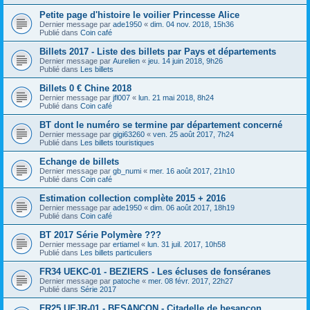
Petite page d'histoire le voilier Princesse Alice
Dernier message par
ade1950
«
dim. 04 nov. 2018, 15h36
Publié dans
Coin café
Billets 2017 - Liste des billets par Pays et départements
Dernier message par
Aurelien
«
jeu. 14 juin 2018, 9h26
Publié dans
Les billets
Billets 0 € Chine 2018
Dernier message par
jfl007
«
lun. 21 mai 2018, 8h24
Publié dans
Coin café
BT dont le numéro se termine par département concerné
Dernier message par
gigi63260
«
ven. 25 août 2017, 7h24
Publié dans
Les billets touristiques
Echange de billets
Dernier message par
gb_numi
«
mer. 16 août 2017, 21h10
Publié dans
Coin café
Estimation collection complète 2015 + 2016
Dernier message par
ade1950
«
dim. 06 août 2017, 18h19
Publié dans
Coin café
BT 2017 Série Polymère ???
Dernier message par
ertiamel
«
lun. 31 juil. 2017, 10h58
Publié dans
Les billets particuliers
FR34 UEKC-01 - BEZIERS - Les écluses de fonséranes
Dernier message par
patoche
«
mer. 08 févr. 2017, 22h27
Publié dans
Série 2017
FR25 UEJR-01 - BESANCON - Citadelle de besançon