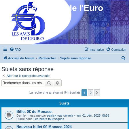
Les Amis de l'Euro
FAQ
Inscription
Connexion
R
Accueil du forum
Rechercher
Sujets sans réponse
e
Sujets sans réponse
c
Aller sur la recherche avancée
h
Rechercher
Recherche avancée
e
1
2
Suivant
La recherche a retourné 94 résultats
r
c
Sujets
h
Billet 0€ de Monaco.
e
Dernier message par
patrick vaz correia
«
lun. 01 déc. 2025, 0h58
Publié dans
Les billets touristiques
r
Nouveau billet 0€ Monaco 2024