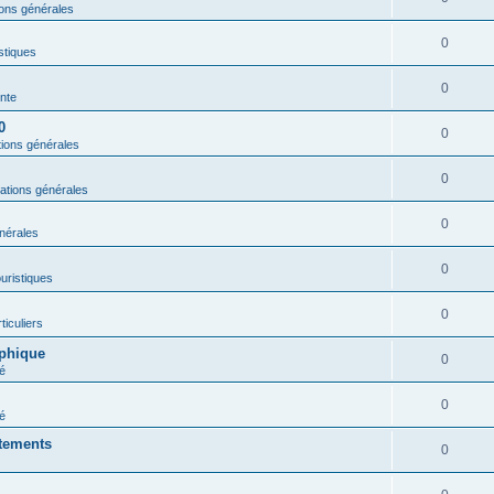
ions générales
0
istiques
0
nte
0
0
tions générales
0
ations générales
0
nérales
0
ouristiques
0
ticuliers
aphique
0
é
0
é
rtements
0