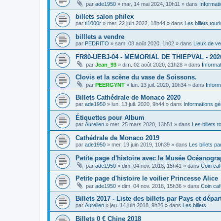
par
ade1950
»
mar. 14 mai 2024, 10h11
» dans
Informat
billets salon philex
par
tl1000r
»
mer. 22 juin 2022, 18h44
» dans
Les billets tour
billlets a vendre
par
PEDRITO
»
sam. 08 août 2020, 1h02
» dans
Lieux de ve
FR80-UEBJ-04 - MEMORIAL DE THIEPVAL - 202
par
Jean_93
»
dim. 02 août 2020, 21h28
» dans
Informa
Clovis et la scène du vase de Soissons.
par
PEERGYNT
»
lun. 13 juil. 2020, 10h34
» dans
Inform
Billets Cathédrale de Monaco 2020
par
ade1950
»
lun. 13 juil. 2020, 9h44
» dans
Informations gé
Étiquettes pour Album
par
Aurelien
»
mer. 25 mars 2020, 13h51
» dans
Les billets t
Cathédrale de Monaco 2019
par
ade1950
»
mer. 19 juin 2019, 10h39
» dans
Les billets par
Petite page d'histoire avec le Musée Océanogr
par
ade1950
»
dim. 04 nov. 2018, 15h41
» dans
Coin caf
Petite page d'histoire le voilier Princesse Alice
par
ade1950
»
dim. 04 nov. 2018, 15h36
» dans
Coin caf
Billets 2017 - Liste des billets par Pays et dépa
par
Aurelien
»
jeu. 14 juin 2018, 9h26
» dans
Les billets
Billets 0 € Chine 2018