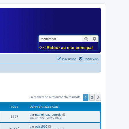
)
Rechercher
Recherche avancé
<<< Retour au site principal
Inscription
Connexion
1
2
Suivant
La recherche a retourné 94 résultats
VUES
DERNIER MESSAGE
par
patrick vaz correia
1297
lun. 01 déc. 2025, 0h58
par
ade1950
20774