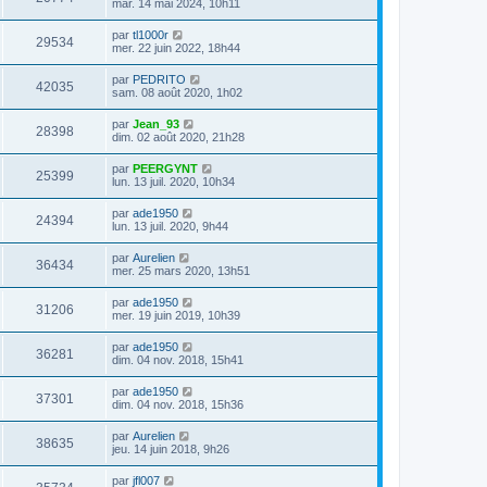
mar. 14 mai 2024, 10h11
par
tl1000r
29534
mer. 22 juin 2022, 18h44
par
PEDRITO
42035
sam. 08 août 2020, 1h02
par
Jean_93
28398
dim. 02 août 2020, 21h28
par
PEERGYNT
25399
lun. 13 juil. 2020, 10h34
par
ade1950
24394
lun. 13 juil. 2020, 9h44
par
Aurelien
36434
mer. 25 mars 2020, 13h51
par
ade1950
31206
mer. 19 juin 2019, 10h39
par
ade1950
36281
dim. 04 nov. 2018, 15h41
par
ade1950
37301
dim. 04 nov. 2018, 15h36
par
Aurelien
38635
jeu. 14 juin 2018, 9h26
par
jfl007