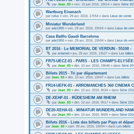
par
Jean_93
»
ven. 10 juin 2016, 18h14
» dans
Série 20
Wartburg Eisenach
par
rufus
»
ven. 29 avr. 2016, 17h54
» dans
Lieux de vente
Miniatur Wunderland
par
ade1950
»
ven. 29 avr. 2016, 15h54
» dans
Lieux de ven
Casa Batllo Gaudi Barcelona
par
ade1950
»
ven. 29 avr. 2016, 15h54
» dans
Lieux de ven
BT 2016 - Le MEMORIAL DE VERDUN - 55100 -
par
ertiamel
»
jeu. 28 avr. 2016, 13h27
» dans
Les billets
FR75-UECZ-01 - PARIS - LES CHAMPS-ELYSÉE
par
Jean_93
»
dim. 10 avr. 2016, 19h46
» dans
Série 20
Billets 2015 - Tri par département
par
Jean_93
»
dim. 10 avr. 2016, 15h07
» dans
Les billets
FR14-UEFK-01 - ARROMANCHES 360 CINEMA 
par
Jean_93
»
dim. 10 avr. 2016, 9h34
» dans
Série 201
DE-XEHF-01 - RÜDESHEIM AM RHEIM
par
Jean_93
»
dim. 10 avr. 2016, 9h17
» dans
Série 201
DE20-XEHA-01 - MINIATUR WUNDERLAND HA
par
Jean_93
»
dim. 10 avr. 2016, 9h05
» dans
Série 201
Billets 2016 - Liste des billets par Pays et dépa
par
Jean_93
»
sam. 09 avr. 2016, 10h04
» dans
Les billets