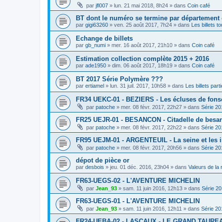
par
jfl007
»
lun. 21 mai 2018, 8h24
» dans
Coin café
BT dont le numéro se termine par département
par
gigi63260
»
ven. 25 août 2017, 7h24
» dans
Les billets t
Echange de billets
par
gb_numi
»
mer. 16 août 2017, 21h10
» dans
Coin café
Estimation collection complète 2015 + 2016
par
ade1950
»
dim. 06 août 2017, 18h19
» dans
Coin café
BT 2017 Série Polymère ???
par
ertiamel
»
lun. 31 juil. 2017, 10h58
» dans
Les billets parti
FR34 UEKC-01 - BEZIERS - Les écluses de fons
par
patoche
»
mer. 08 févr. 2017, 22h27
» dans
Série 20
FR25 UEJR-01 - BESANCON - Citadelle de besa
par
patoche
»
mer. 08 févr. 2017, 22h22
» dans
Série 20
FR95 UEJM-01 - ARGENTEUIL - La seine et les 
par
patoche
»
mer. 08 févr. 2017, 20h56
» dans
Série 20
dépot de pièce or
par
desbois
»
jeu. 01 déc. 2016, 23h04
» dans
Valeurs de la
FR63-UEGS-02 - L'AVENTURE MICHELIN
par
Jean_93
»
sam. 11 juin 2016, 12h13
» dans
Série 2
FR63-UEGS-01 - L'AVENTURE MICHELIN
par
Jean_93
»
sam. 11 juin 2016, 12h11
» dans
Série 20
FR24-UEBA-02 - LASCAUX - LE GRAND TAURE