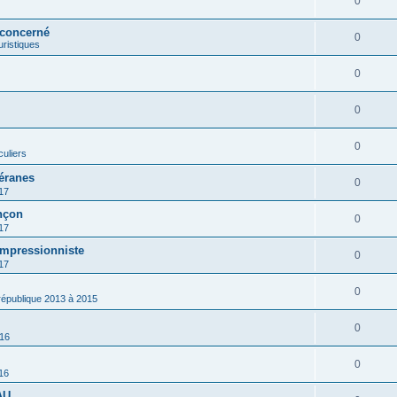
0
 concerné
0
ouristiques
0
0
0
culiers
éranes
0
17
nçon
0
17
impressionniste
0
17
0
 république 2013 à 2015
0
016
0
16
AU