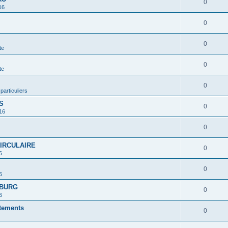
0
16
0
0
te
0
te
0
 particuliers
S
0
16
0
CIRCULAIRE
0
6
0
6
MBURG
0
6
rtements
0