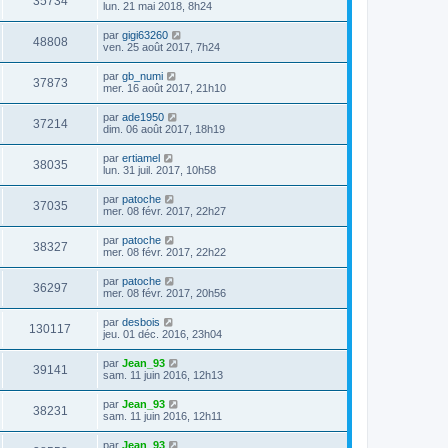
35734
lun. 21 mai 2018, 8h24
par
gigi63260
48808
ven. 25 août 2017, 7h24
par
gb_numi
37873
mer. 16 août 2017, 21h10
par
ade1950
37214
dim. 06 août 2017, 18h19
par
ertiamel
38035
lun. 31 juil. 2017, 10h58
par
patoche
37035
mer. 08 févr. 2017, 22h27
par
patoche
38327
mer. 08 févr. 2017, 22h22
par
patoche
36297
mer. 08 févr. 2017, 20h56
par
desbois
130117
jeu. 01 déc. 2016, 23h04
par
Jean_93
39141
sam. 11 juin 2016, 12h13
par
Jean_93
38231
sam. 11 juin 2016, 12h11
par
Jean_93