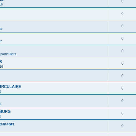
0
16
0
0
te
0
te
0
 particuliers
S
0
16
0
CIRCULAIRE
0
6
0
6
MBURG
0
6
rtements
0