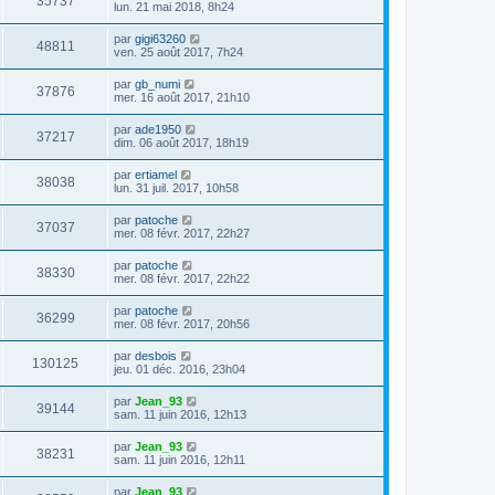
35737
lun. 21 mai 2018, 8h24
par
gigi63260
48811
ven. 25 août 2017, 7h24
par
gb_numi
37876
mer. 16 août 2017, 21h10
par
ade1950
37217
dim. 06 août 2017, 18h19
par
ertiamel
38038
lun. 31 juil. 2017, 10h58
par
patoche
37037
mer. 08 févr. 2017, 22h27
par
patoche
38330
mer. 08 févr. 2017, 22h22
par
patoche
36299
mer. 08 févr. 2017, 20h56
par
desbois
130125
jeu. 01 déc. 2016, 23h04
par
Jean_93
39144
sam. 11 juin 2016, 12h13
par
Jean_93
38231
sam. 11 juin 2016, 12h11
par
Jean_93