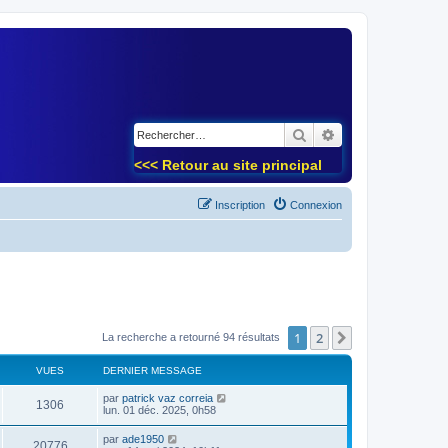
)
Rechercher
Recherche avancé
<<< Retour au site principal
Inscription
Connexion
1
2
Suivant
La recherche a retourné 94 résultats
VUES
DERNIER MESSAGE
par
patrick vaz correia
1306
lun. 01 déc. 2025, 0h58
par
ade1950
20776