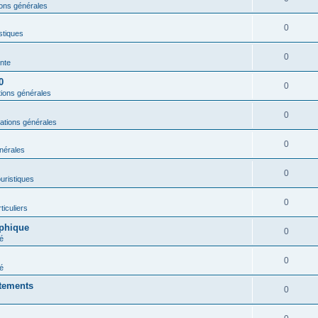
ions générales
0
istiques
0
nte
0
0
tions générales
0
ations générales
0
nérales
0
ouristiques
0
ticuliers
aphique
0
é
0
é
rtements
0