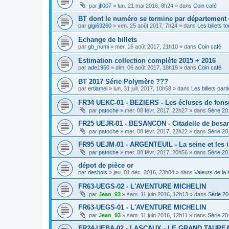
par
jfl007
»
lun. 21 mai 2018, 8h24
» dans
Coin café
BT dont le numéro se termine par département
par
gigi63260
»
ven. 25 août 2017, 7h24
» dans
Les billets t
Echange de billets
par
gb_numi
»
mer. 16 août 2017, 21h10
» dans
Coin café
Estimation collection complète 2015 + 2016
par
ade1950
»
dim. 06 août 2017, 18h19
» dans
Coin café
BT 2017 Série Polymère ???
par
ertiamel
»
lun. 31 juil. 2017, 10h58
» dans
Les billets parti
FR34 UEKC-01 - BEZIERS - Les écluses de fons
par
patoche
»
mer. 08 févr. 2017, 22h27
» dans
Série 20
FR25 UEJR-01 - BESANCON - Citadelle de besa
par
patoche
»
mer. 08 févr. 2017, 22h22
» dans
Série 20
FR95 UEJM-01 - ARGENTEUIL - La seine et les 
par
patoche
»
mer. 08 févr. 2017, 20h56
» dans
Série 20
dépot de pièce or
par
desbois
»
jeu. 01 déc. 2016, 23h04
» dans
Valeurs de la
FR63-UEGS-02 - L'AVENTURE MICHELIN
par
Jean_93
»
sam. 11 juin 2016, 12h13
» dans
Série 2
FR63-UEGS-01 - L'AVENTURE MICHELIN
par
Jean_93
»
sam. 11 juin 2016, 12h11
» dans
Série 20
FR24-UEBA-02 - LASCAUX - LE GRAND TAURE