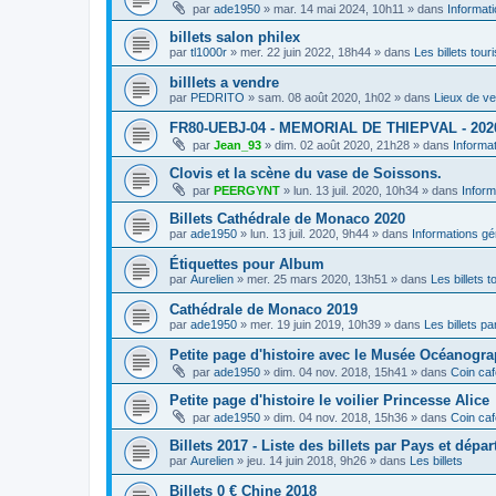
par
ade1950
»
mar. 14 mai 2024, 10h11
» dans
Informat
billets salon philex
par
tl1000r
»
mer. 22 juin 2022, 18h44
» dans
Les billets tour
billlets a vendre
par
PEDRITO
»
sam. 08 août 2020, 1h02
» dans
Lieux de ve
FR80-UEBJ-04 - MEMORIAL DE THIEPVAL - 202
par
Jean_93
»
dim. 02 août 2020, 21h28
» dans
Informa
Clovis et la scène du vase de Soissons.
par
PEERGYNT
»
lun. 13 juil. 2020, 10h34
» dans
Inform
Billets Cathédrale de Monaco 2020
par
ade1950
»
lun. 13 juil. 2020, 9h44
» dans
Informations gé
Étiquettes pour Album
par
Aurelien
»
mer. 25 mars 2020, 13h51
» dans
Les billets t
Cathédrale de Monaco 2019
par
ade1950
»
mer. 19 juin 2019, 10h39
» dans
Les billets par
Petite page d'histoire avec le Musée Océanogr
par
ade1950
»
dim. 04 nov. 2018, 15h41
» dans
Coin caf
Petite page d'histoire le voilier Princesse Alice
par
ade1950
»
dim. 04 nov. 2018, 15h36
» dans
Coin caf
Billets 2017 - Liste des billets par Pays et dépa
par
Aurelien
»
jeu. 14 juin 2018, 9h26
» dans
Les billets
Billets 0 € Chine 2018