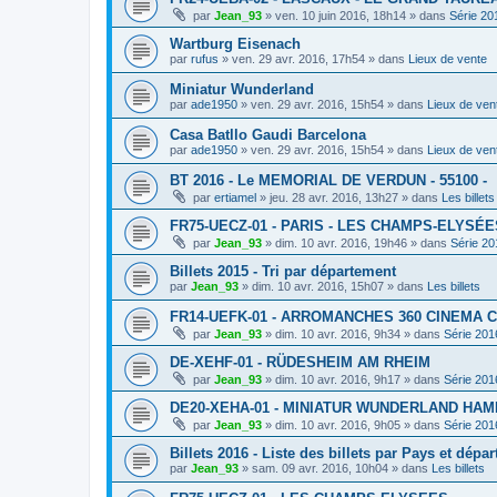
par
Jean_93
»
ven. 10 juin 2016, 18h14
» dans
Série 20
Wartburg Eisenach
par
rufus
»
ven. 29 avr. 2016, 17h54
» dans
Lieux de vente
Miniatur Wunderland
par
ade1950
»
ven. 29 avr. 2016, 15h54
» dans
Lieux de ven
Casa Batllo Gaudi Barcelona
par
ade1950
»
ven. 29 avr. 2016, 15h54
» dans
Lieux de ven
BT 2016 - Le MEMORIAL DE VERDUN - 55100 -
par
ertiamel
»
jeu. 28 avr. 2016, 13h27
» dans
Les billets
FR75-UECZ-01 - PARIS - LES CHAMPS-ELYSÉE
par
Jean_93
»
dim. 10 avr. 2016, 19h46
» dans
Série 20
Billets 2015 - Tri par département
par
Jean_93
»
dim. 10 avr. 2016, 15h07
» dans
Les billets
FR14-UEFK-01 - ARROMANCHES 360 CINEMA 
par
Jean_93
»
dim. 10 avr. 2016, 9h34
» dans
Série 201
DE-XEHF-01 - RÜDESHEIM AM RHEIM
par
Jean_93
»
dim. 10 avr. 2016, 9h17
» dans
Série 201
DE20-XEHA-01 - MINIATUR WUNDERLAND HA
par
Jean_93
»
dim. 10 avr. 2016, 9h05
» dans
Série 201
Billets 2016 - Liste des billets par Pays et dépa
par
Jean_93
»
sam. 09 avr. 2016, 10h04
» dans
Les billets