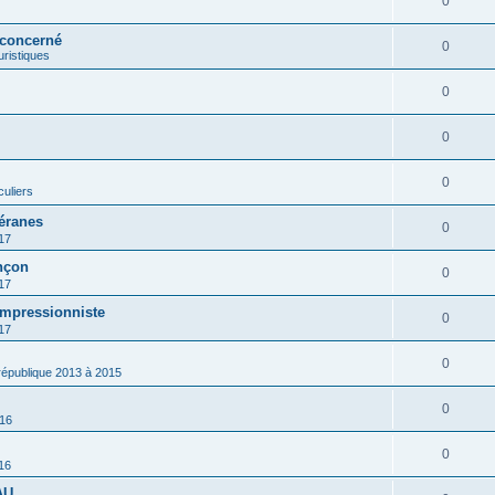
0
 concerné
0
ouristiques
0
0
0
culiers
éranes
0
17
nçon
0
17
impressionniste
0
17
0
 république 2013 à 2015
0
016
0
16
AU