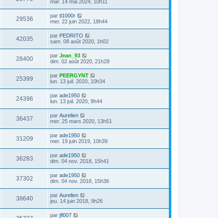
mar. 14 mai 2024, 10h11
par
tl1000r
29536
mer. 22 juin 2022, 18h44
par
PEDRITO
42035
sam. 08 août 2020, 1h02
par
Jean_93
28400
dim. 02 août 2020, 21h28
par
PEERGYNT
25399
lun. 13 juil. 2020, 10h34
par
ade1950
24396
lun. 13 juil. 2020, 9h44
par
Aurelien
36437
mer. 25 mars 2020, 13h51
par
ade1950
31209
mer. 19 juin 2019, 10h39
par
ade1950
36283
dim. 04 nov. 2018, 15h41
par
ade1950
37302
dim. 04 nov. 2018, 15h36
par
Aurelien
38640
jeu. 14 juin 2018, 9h26
par
jfl007