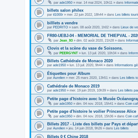
par
ade1950
»
mar. 14 mai 2024, 10h11
» dans
Informat
billets salon philex
par
tl1000r
»
mer. 22 juin 2022, 18h44
» dans
Les billets tour
billlets a vendre
par
PEDRITO
»
sam. 08 août 2020, 1h02
» dans
Lieux de ve
FR80-UEBJ-04 - MEMORIAL DE THIEPVAL - 202
par
Jean_93
»
dim. 02 août 2020, 21h28
» dans
Informa
Clovis et la scène du vase de Soissons.
par
PEERGYNT
»
lun. 13 juil. 2020, 10h34
» dans
Inform
Billets Cathédrale de Monaco 2020
par
ade1950
»
lun. 13 juil. 2020, 9h44
» dans
Informations gé
Étiquettes pour Album
par
Aurelien
»
mer. 25 mars 2020, 13h51
» dans
Les billets t
Cathédrale de Monaco 2019
par
ade1950
»
mer. 19 juin 2019, 10h39
» dans
Les billets par
Petite page d'histoire avec le Musée Océanogr
par
ade1950
»
dim. 04 nov. 2018, 15h41
» dans
Coin caf
Petite page d'histoire le voilier Princesse Alice
par
ade1950
»
dim. 04 nov. 2018, 15h36
» dans
Coin caf
Billets 2017 - Liste des billets par Pays et dépa
par
Aurelien
»
jeu. 14 juin 2018, 9h26
» dans
Les billets
Billets 0 € Chine 2018