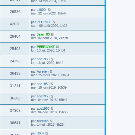
mar. 14 mai 2024, 10h11
par
tl1000r
29536
mer. 22 juin 2022, 18h44
par
PEDRITO
42038
sam. 08 août 2020, 1h02
par
Jean_93
28404
dim. 02 août 2020, 21h28
par
PEERGYNT
25403
lun. 13 juil. 2020, 10h34
par
ade1950
24398
lun. 13 juil. 2020, 9h44
par
Aurelien
36439
mer. 25 mars 2020, 13h51
par
ade1950
31211
mer. 19 juin 2019, 10h39
par
ade1950
36286
dim. 04 nov. 2018, 15h41
par
ade1950
37303
dim. 04 nov. 2018, 15h36
par
Aurelien
38641
jeu. 14 juin 2018, 9h26
par
jfl007