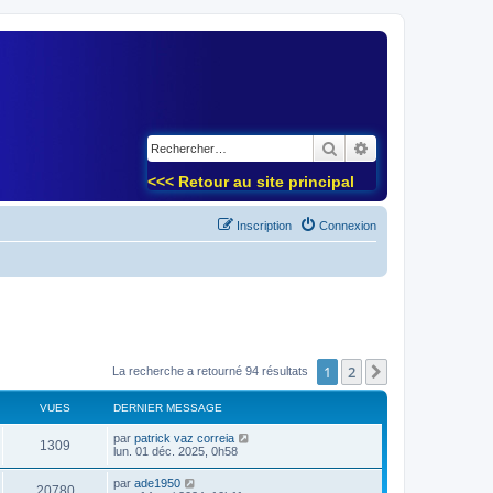
)
Rechercher
Recherche avancé
<<< Retour au site principal
Inscription
Connexion
1
2
Suivant
La recherche a retourné 94 résultats
VUES
DERNIER MESSAGE
par
patrick vaz correia
1309
lun. 01 déc. 2025, 0h58
par
ade1950
20780