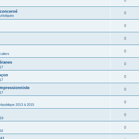
0
 concerné
0
ouristiques
0
0
0
culiers
éranes
0
17
nçon
0
17
impressionniste
0
17
0
 république 2013 à 2015
0
016
0
16
AU