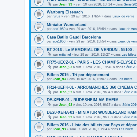
par
Jean_93
»
ven. 10 juin 2016, 18h14
» dans
Série 20
Wartburg Eisenach
par
rufus
»
ven. 29 avr. 2016, 17h54
» dans
Lieux de vente
Miniatur Wunderland
par
ade1950
»
ven. 29 avr. 2016, 15h54
» dans
Lieux de ven
Casa Batllo Gaudi Barcelona
par
ade1950
»
ven. 29 avr. 2016, 15h54
» dans
Lieux de ven
BT 2016 - Le MEMORIAL DE VERDUN - 55100 -
par
ertiamel
»
jeu. 28 avr. 2016, 13h27
» dans
Les billets
FR75-UECZ-01 - PARIS - LES CHAMPS-ELYSÉE
par
Jean_93
»
dim. 10 avr. 2016, 19h46
» dans
Série 20
Billets 2015 - Tri par département
par
Jean_93
»
dim. 10 avr. 2016, 15h07
» dans
Les billets
FR14-UEFK-01 - ARROMANCHES 360 CINEMA 
par
Jean_93
»
dim. 10 avr. 2016, 9h34
» dans
Série 201
DE-XEHF-01 - RÜDESHEIM AM RHEIM
par
Jean_93
»
dim. 10 avr. 2016, 9h17
» dans
Série 201
DE20-XEHA-01 - MINIATUR WUNDERLAND HA
par
Jean_93
»
dim. 10 avr. 2016, 9h05
» dans
Série 201
Billets 2016 - Liste des billets par Pays et dépa
par
Jean_93
»
sam. 09 avr. 2016, 10h04
» dans
Les billets