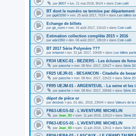
par
jfl007
»
lun. 21 mai 2018, 8h24
» dans
Coin café
BT dont le numéro se termine par département
par
gigi63260
»
ven. 25 août 2017, 7h24
» dans
Les billets t
Echange de billets
par
gb_numi
»
mer. 16 août 2017, 21h10
» dans
Coin café
Estimation collection complète 2015 + 2016
par
ade1950
»
dim. 06 août 2017, 18h19
» dans
Coin café
BT 2017 Série Polymère ???
par
ertiamel
»
lun. 31 juil. 2017, 10h58
» dans
Les billets parti
FR34 UEKC-01 - BEZIERS - Les écluses de fons
par
patoche
»
mer. 08 févr. 2017, 22h27
» dans
Série 20
FR25 UEJR-01 - BESANCON - Citadelle de besa
par
patoche
»
mer. 08 févr. 2017, 22h22
» dans
Série 20
FR95 UEJM-01 - ARGENTEUIL - La seine et les 
par
patoche
»
mer. 08 févr. 2017, 20h56
» dans
Série 20
dépot de pièce or
par
desbois
»
jeu. 01 déc. 2016, 23h04
» dans
Valeurs de la
FR63-UEGS-02 - L'AVENTURE MICHELIN
par
Jean_93
»
sam. 11 juin 2016, 12h13
» dans
Série 2
FR63-UEGS-01 - L'AVENTURE MICHELIN
par
Jean_93
»
sam. 11 juin 2016, 12h11
» dans
Série 20
FR24-UEBA-02 - LASCAUX - LE GRAND TAURE