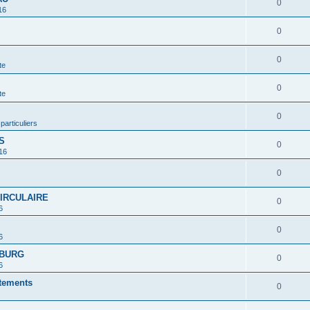
0
16
0
0
te
0
te
0
 particuliers
S
0
16
0
CIRCULAIRE
0
6
0
6
MBURG
0
6
rtements
0