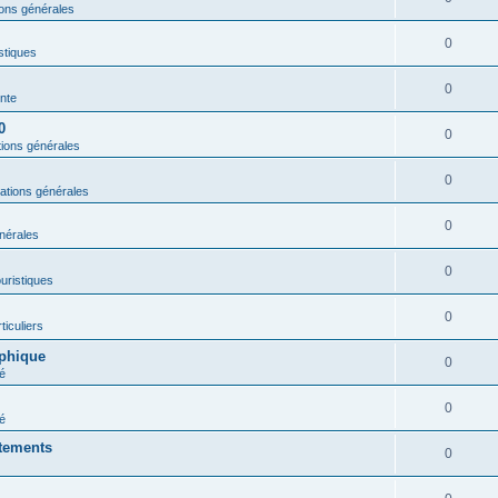
ions générales
0
istiques
0
nte
0
0
tions générales
0
ations générales
0
nérales
0
ouristiques
0
ticuliers
aphique
0
é
0
é
rtements
0