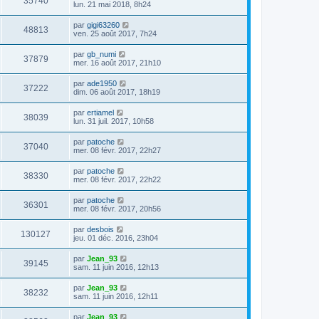
35740
lun. 21 mai 2018, 8h24
par
gigi63260
48813
ven. 25 août 2017, 7h24
par
gb_numi
37879
mer. 16 août 2017, 21h10
par
ade1950
37222
dim. 06 août 2017, 18h19
par
ertiamel
38039
lun. 31 juil. 2017, 10h58
par
patoche
37040
mer. 08 févr. 2017, 22h27
par
patoche
38330
mer. 08 févr. 2017, 22h22
par
patoche
36301
mer. 08 févr. 2017, 20h56
par
desbois
130127
jeu. 01 déc. 2016, 23h04
par
Jean_93
39145
sam. 11 juin 2016, 12h13
par
Jean_93
38232
sam. 11 juin 2016, 12h11
par
Jean_93