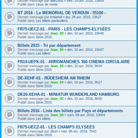
Dernier message par
ade1950
«
ven. 29 avr. 2016, 15h54
Publié dans
Lieux de vente
BT 2016 - Le MEMORIAL DE VERDUN - 55100 -
Dernier message par
ertiamel
«
jeu. 28 avr. 2016, 13h27
Publié dans
Les billets particuliers
FR75-UECZ-01 - PARIS - LES CHAMPS-ELYSÉES
Dernier message par
Jean_93
«
dim. 10 avr. 2016, 19h46
Publié dans
Série 2016
Billets 2015 - Tri par département
Dernier message par
Jean_93
«
dim. 10 avr. 2016, 15h07
Publié dans
Les billets
FR14-UEFK-01 - ARROMANCHES 360 CINEMA CIRCULAIRE
Dernier message par
Jean_93
«
dim. 10 avr. 2016, 9h34
Publié dans
Série 2016
DE-XEHF-01 - RÜDESHEIM AM RHEIM
Dernier message par
Jean_93
«
dim. 10 avr. 2016, 9h17
Publié dans
Série 2016
DE20-XEHA-01 - MINIATUR WUNDERLAND HAMBURG
Dernier message par
Jean_93
«
dim. 10 avr. 2016, 9h05
Publié dans
Série 2016
Billets 2016 - Liste des billets par Pays et départements
Dernier message par
Jean_93
«
sam. 09 avr. 2016, 10h04
Publié dans
Les billets
FR75-UECZ-01 - LES CHAMPS ELYSEES
Dernier message par
3bun
«
mer. 06 avr. 2016, 7h42
Publié dans
Série 2016