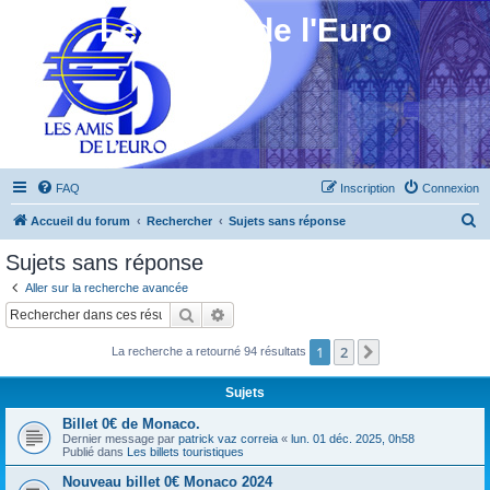
Les Amis de l'Euro
FAQ
Inscription
Connexion
R
Accueil du forum
Rechercher
Sujets sans réponse
e
Sujets sans réponse
c
Aller sur la recherche avancée
h
Rechercher
Recherche avancée
e
1
2
Suivant
La recherche a retourné 94 résultats
r
c
Sujets
h
Billet 0€ de Monaco.
e
Dernier message par
patrick vaz correia
«
lun. 01 déc. 2025, 0h58
Publié dans
Les billets touristiques
r
Nouveau billet 0€ Monaco 2024