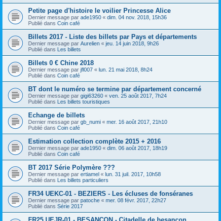
Petite page d'histoire le voilier Princesse Alice
Dernier message par
ade1950
«
dim. 04 nov. 2018, 15h36
Publié dans
Coin café
Billets 2017 - Liste des billets par Pays et départements
Dernier message par
Aurelien
«
jeu. 14 juin 2018, 9h26
Publié dans
Les billets
Billets 0 € Chine 2018
Dernier message par
jfl007
«
lun. 21 mai 2018, 8h24
Publié dans
Coin café
BT dont le numéro se termine par département concerné
Dernier message par
gigi63260
«
ven. 25 août 2017, 7h24
Publié dans
Les billets touristiques
Echange de billets
Dernier message par
gb_numi
«
mer. 16 août 2017, 21h10
Publié dans
Coin café
Estimation collection complète 2015 + 2016
Dernier message par
ade1950
«
dim. 06 août 2017, 18h19
Publié dans
Coin café
BT 2017 Série Polymère ???
Dernier message par
ertiamel
«
lun. 31 juil. 2017, 10h58
Publié dans
Les billets particuliers
FR34 UEKC-01 - BEZIERS - Les écluses de fonséranes
Dernier message par
patoche
«
mer. 08 févr. 2017, 22h27
Publié dans
Série 2017
FR25 UEJR-01 - BESANCON - Citadelle de besançon