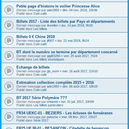
Petite page d'histoire le voilier Princesse Alice
Dernier message par
ade1950
«
dim. 04 nov. 2018, 15h36
Publié dans
Coin café
Billets 2017 - Liste des billets par Pays et départements
Dernier message par
Aurelien
«
jeu. 14 juin 2018, 9h26
Publié dans
Les billets
Billets 0 € Chine 2018
Dernier message par
jfl007
«
lun. 21 mai 2018, 8h24
Publié dans
Coin café
BT dont le numéro se termine par département concerné
Dernier message par
gigi63260
«
ven. 25 août 2017, 7h24
Publié dans
Les billets touristiques
Echange de billets
Dernier message par
gb_numi
«
mer. 16 août 2017, 21h10
Publié dans
Coin café
Estimation collection complète 2015 + 2016
Dernier message par
ade1950
«
dim. 06 août 2017, 18h19
Publié dans
Coin café
BT 2017 Série Polymère ???
Dernier message par
ertiamel
«
lun. 31 juil. 2017, 10h58
Publié dans
Les billets particuliers
FR34 UEKC-01 - BEZIERS - Les écluses de fonséranes
Dernier message par
patoche
«
mer. 08 févr. 2017, 22h27
Publié dans
Série 2017
FR25 UEJR-01 - BESANCON - Citadelle de besançon