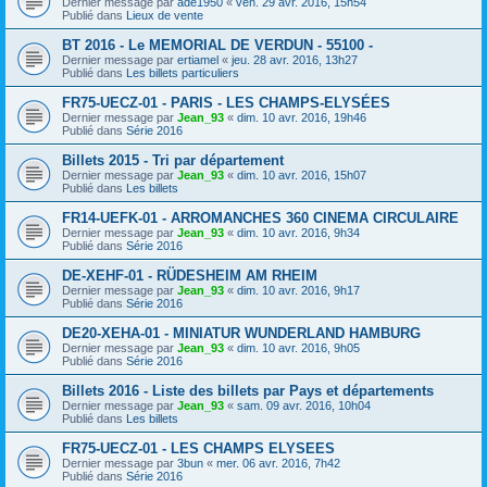
Dernier message par
ade1950
«
ven. 29 avr. 2016, 15h54
Publié dans
Lieux de vente
BT 2016 - Le MEMORIAL DE VERDUN - 55100 -
Dernier message par
ertiamel
«
jeu. 28 avr. 2016, 13h27
Publié dans
Les billets particuliers
FR75-UECZ-01 - PARIS - LES CHAMPS-ELYSÉES
Dernier message par
Jean_93
«
dim. 10 avr. 2016, 19h46
Publié dans
Série 2016
Billets 2015 - Tri par département
Dernier message par
Jean_93
«
dim. 10 avr. 2016, 15h07
Publié dans
Les billets
FR14-UEFK-01 - ARROMANCHES 360 CINEMA CIRCULAIRE
Dernier message par
Jean_93
«
dim. 10 avr. 2016, 9h34
Publié dans
Série 2016
DE-XEHF-01 - RÜDESHEIM AM RHEIM
Dernier message par
Jean_93
«
dim. 10 avr. 2016, 9h17
Publié dans
Série 2016
DE20-XEHA-01 - MINIATUR WUNDERLAND HAMBURG
Dernier message par
Jean_93
«
dim. 10 avr. 2016, 9h05
Publié dans
Série 2016
Billets 2016 - Liste des billets par Pays et départements
Dernier message par
Jean_93
«
sam. 09 avr. 2016, 10h04
Publié dans
Les billets
FR75-UECZ-01 - LES CHAMPS ELYSEES
Dernier message par
3bun
«
mer. 06 avr. 2016, 7h42
Publié dans
Série 2016