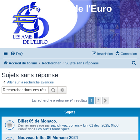
Les Amis de l'Euro
FAQ
Inscription
Connexion
R
Accueil du forum
Rechercher
Sujets sans réponse
e
Sujets sans réponse
c
Aller sur la recherche avancée
h
Rechercher
Recherche avancée
e
1
2
Suivant
La recherche a retourné 94 résultats
r
c
Sujets
h
Billet 0€ de Monaco.
e
Dernier message par
patrick vaz correia
«
lun. 01 déc. 2025, 0h58
Publié dans
Les billets touristiques
r
Nouveau billet 0€ Monaco 2024