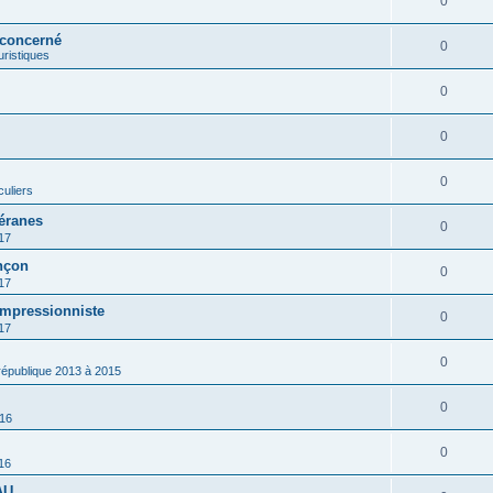
0
 concerné
0
ouristiques
0
0
0
culiers
éranes
0
17
nçon
0
17
impressionniste
0
17
0
 république 2013 à 2015
0
016
0
16
AU