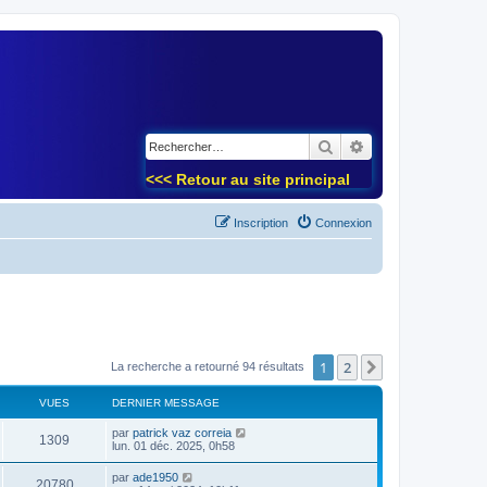
)
Rechercher
Recherche avancé
<<< Retour au site principal
Inscription
Connexion
1
2
Suivant
La recherche a retourné 94 résultats
VUES
DERNIER MESSAGE
par
patrick vaz correia
1309
lun. 01 déc. 2025, 0h58
par
ade1950
20780