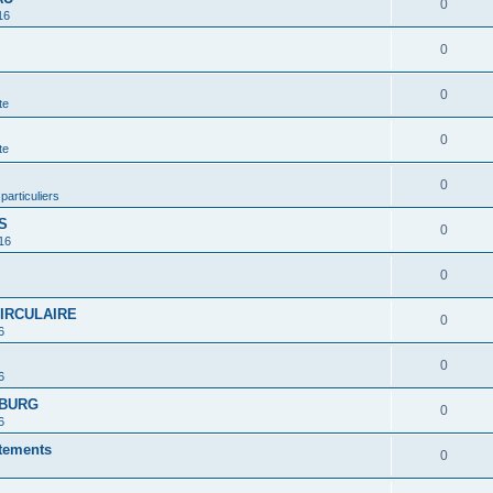
0
16
0
0
te
0
te
0
 particuliers
S
0
16
0
CIRCULAIRE
0
6
0
6
MBURG
0
6
rtements
0