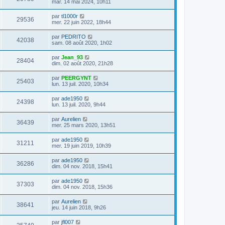
mar. 14 mai 2024, 10h11
par
tl1000r
29536
mer. 22 juin 2022, 18h44
par
PEDRITO
42038
sam. 08 août 2020, 1h02
par
Jean_93
28404
dim. 02 août 2020, 21h28
par
PEERGYNT
25403
lun. 13 juil. 2020, 10h34
par
ade1950
24398
lun. 13 juil. 2020, 9h44
par
Aurelien
36439
mer. 25 mars 2020, 13h51
par
ade1950
31211
mer. 19 juin 2019, 10h39
par
ade1950
36286
dim. 04 nov. 2018, 15h41
par
ade1950
37303
dim. 04 nov. 2018, 15h36
par
Aurelien
38641
jeu. 14 juin 2018, 9h26
par
jfl007