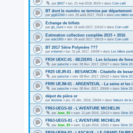
par
jfl007
»
lun. 21 mai 2018, 8h24
» dans
Coin café
BT dont le numéro se termine par département
par
gigi63260
»
ven. 25 août 2017, 7h24
» dans
Les billets t
Echange de billets
par
gb_numi
»
mer. 16 août 2017, 21h10
» dans
Coin café
Estimation collection complète 2015 + 2016
par
ade1950
»
dim. 06 août 2017, 18h19
» dans
Coin café
BT 2017 Série Polymère ???
par
ertiamel
»
lun. 31 juil. 2017, 10h58
» dans
Les billets parti
FR34 UEKC-01 - BEZIERS - Les écluses de fons
par
patoche
»
mer. 08 févr. 2017, 22h27
» dans
Série 20
FR25 UEJR-01 - BESANCON - Citadelle de besa
par
patoche
»
mer. 08 févr. 2017, 22h22
» dans
Série 20
FR95 UEJM-01 - ARGENTEUIL - La seine et les 
par
patoche
»
mer. 08 févr. 2017, 20h56
» dans
Série 20
dépot de pièce or
par
desbois
»
jeu. 01 déc. 2016, 23h04
» dans
Valeurs de la
FR63-UEGS-02 - L'AVENTURE MICHELIN
par
Jean_93
»
sam. 11 juin 2016, 12h13
» dans
Série 2
FR63-UEGS-01 - L'AVENTURE MICHELIN
par
Jean_93
»
sam. 11 juin 2016, 12h11
» dans
Série 20
FR24-UEBA-02 - LASCAUX - LE GRAND TAURE