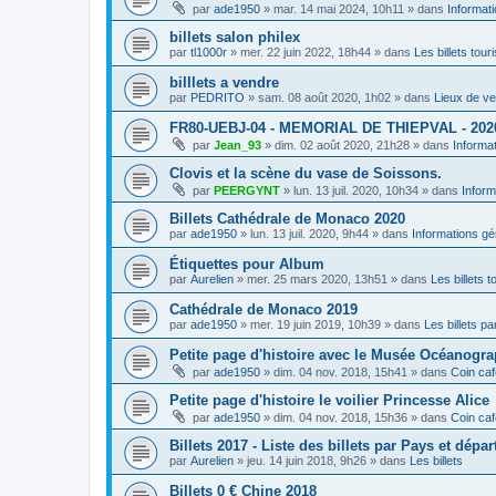
par
ade1950
»
mar. 14 mai 2024, 10h11
» dans
Informat
billets salon philex
par
tl1000r
»
mer. 22 juin 2022, 18h44
» dans
Les billets tour
billlets a vendre
par
PEDRITO
»
sam. 08 août 2020, 1h02
» dans
Lieux de ve
FR80-UEBJ-04 - MEMORIAL DE THIEPVAL - 202
par
Jean_93
»
dim. 02 août 2020, 21h28
» dans
Informa
Clovis et la scène du vase de Soissons.
par
PEERGYNT
»
lun. 13 juil. 2020, 10h34
» dans
Inform
Billets Cathédrale de Monaco 2020
par
ade1950
»
lun. 13 juil. 2020, 9h44
» dans
Informations gé
Étiquettes pour Album
par
Aurelien
»
mer. 25 mars 2020, 13h51
» dans
Les billets t
Cathédrale de Monaco 2019
par
ade1950
»
mer. 19 juin 2019, 10h39
» dans
Les billets par
Petite page d'histoire avec le Musée Océanogr
par
ade1950
»
dim. 04 nov. 2018, 15h41
» dans
Coin caf
Petite page d'histoire le voilier Princesse Alice
par
ade1950
»
dim. 04 nov. 2018, 15h36
» dans
Coin caf
Billets 2017 - Liste des billets par Pays et dépa
par
Aurelien
»
jeu. 14 juin 2018, 9h26
» dans
Les billets
Billets 0 € Chine 2018