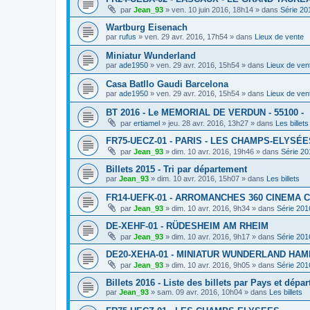
par
Jean_93
»
ven. 10 juin 2016, 18h14
» dans
Série 20
Wartburg Eisenach
par
rufus
»
ven. 29 avr. 2016, 17h54
» dans
Lieux de vente
Miniatur Wunderland
par
ade1950
»
ven. 29 avr. 2016, 15h54
» dans
Lieux de ven
Casa Batllo Gaudi Barcelona
par
ade1950
»
ven. 29 avr. 2016, 15h54
» dans
Lieux de ven
BT 2016 - Le MEMORIAL DE VERDUN - 55100 -
par
ertiamel
»
jeu. 28 avr. 2016, 13h27
» dans
Les billets
FR75-UECZ-01 - PARIS - LES CHAMPS-ELYSÉE
par
Jean_93
»
dim. 10 avr. 2016, 19h46
» dans
Série 20
Billets 2015 - Tri par département
par
Jean_93
»
dim. 10 avr. 2016, 15h07
» dans
Les billets
FR14-UEFK-01 - ARROMANCHES 360 CINEMA 
par
Jean_93
»
dim. 10 avr. 2016, 9h34
» dans
Série 201
DE-XEHF-01 - RÜDESHEIM AM RHEIM
par
Jean_93
»
dim. 10 avr. 2016, 9h17
» dans
Série 201
DE20-XEHA-01 - MINIATUR WUNDERLAND HA
par
Jean_93
»
dim. 10 avr. 2016, 9h05
» dans
Série 201
Billets 2016 - Liste des billets par Pays et dépa
par
Jean_93
»
sam. 09 avr. 2016, 10h04
» dans
Les billets