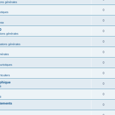
ions générales
0
istiques
0
nte
0
0
tions générales
0
ations générales
0
nérales
0
ouristiques
0
ticuliers
aphique
0
é
0
é
rtements
0