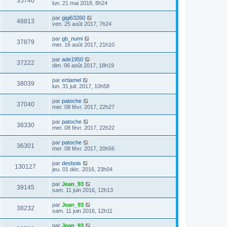
35740
lun. 21 mai 2018, 8h24
par
gigi63260
48813
ven. 25 août 2017, 7h24
par
gb_numi
37879
mer. 16 août 2017, 21h10
par
ade1950
37222
dim. 06 août 2017, 18h19
par
ertiamel
38039
lun. 31 juil. 2017, 10h58
par
patoche
37040
mer. 08 févr. 2017, 22h27
par
patoche
38330
mer. 08 févr. 2017, 22h22
par
patoche
36301
mer. 08 févr. 2017, 20h56
par
desbois
130127
jeu. 01 déc. 2016, 23h04
par
Jean_93
39145
sam. 11 juin 2016, 12h13
par
Jean_93
38232
sam. 11 juin 2016, 12h11
par
Jean_93