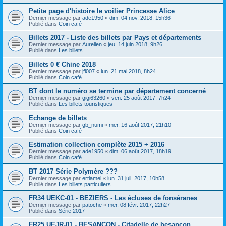
Petite page d'histoire le voilier Princesse Alice
Dernier message par
ade1950
«
dim. 04 nov. 2018, 15h36
Publié dans
Coin café
Billets 2017 - Liste des billets par Pays et départements
Dernier message par
Aurelien
«
jeu. 14 juin 2018, 9h26
Publié dans
Les billets
Billets 0 € Chine 2018
Dernier message par
jfl007
«
lun. 21 mai 2018, 8h24
Publié dans
Coin café
BT dont le numéro se termine par département concerné
Dernier message par
gigi63260
«
ven. 25 août 2017, 7h24
Publié dans
Les billets touristiques
Echange de billets
Dernier message par
gb_numi
«
mer. 16 août 2017, 21h10
Publié dans
Coin café
Estimation collection complète 2015 + 2016
Dernier message par
ade1950
«
dim. 06 août 2017, 18h19
Publié dans
Coin café
BT 2017 Série Polymère ???
Dernier message par
ertiamel
«
lun. 31 juil. 2017, 10h58
Publié dans
Les billets particuliers
FR34 UEKC-01 - BEZIERS - Les écluses de fonséranes
Dernier message par
patoche
«
mer. 08 févr. 2017, 22h27
Publié dans
Série 2017
FR25 UEJR-01 - BESANCON - Citadelle de besançon