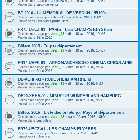
Dernier message par
ade1950
«
ven. 29 avr. 2016, 15h54
Publié dans
Lieux de vente
BT 2016 - Le MEMORIAL DE VERDUN - 55100 -
Dernier message par
ertiamel
«
jeu. 28 avr. 2016, 13h27
Publié dans
Les billets particuliers
FR75-UECZ-01 - PARIS - LES CHAMPS-ELYSÉES
Dernier message par
Jean_93
«
dim. 10 avr. 2016, 19h46
Publié dans
Série 2016
Billets 2015 - Tri par département
Dernier message par
Jean_93
«
dim. 10 avr. 2016, 15h07
Publié dans
Les billets
FR14-UEFK-01 - ARROMANCHES 360 CINEMA CIRCULAIRE
Dernier message par
Jean_93
«
dim. 10 avr. 2016, 9h34
Publié dans
Série 2016
DE-XEHF-01 - RÜDESHEIM AM RHEIM
Dernier message par
Jean_93
«
dim. 10 avr. 2016, 9h17
Publié dans
Série 2016
DE20-XEHA-01 - MINIATUR WUNDERLAND HAMBURG
Dernier message par
Jean_93
«
dim. 10 avr. 2016, 9h05
Publié dans
Série 2016
Billets 2016 - Liste des billets par Pays et départements
Dernier message par
Jean_93
«
sam. 09 avr. 2016, 10h04
Publié dans
Les billets
FR75-UECZ-01 - LES CHAMPS ELYSEES
Dernier message par
3bun
«
mer. 06 avr. 2016, 7h42
Publié dans
Série 2016