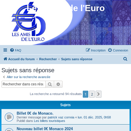
Les Amis de l'Euro
FAQ
Inscription
Connexion
R
Accueil du forum
Rechercher
Sujets sans réponse
e
Sujets sans réponse
c
Aller sur la recherche avancée
h
Rechercher
Recherche avancée
e
1
2
Suivant
La recherche a retourné 94 résultats
r
c
Sujets
h
Billet 0€ de Monaco.
e
Dernier message par
patrick vaz correia
«
lun. 01 déc. 2025, 0h58
Publié dans
Les billets touristiques
r
Nouveau billet 0€ Monaco 2024