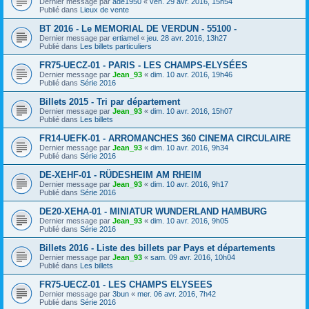
Dernier message par
ade1950
«
ven. 29 avr. 2016, 15h54
Publié dans
Lieux de vente
BT 2016 - Le MEMORIAL DE VERDUN - 55100 -
Dernier message par
ertiamel
«
jeu. 28 avr. 2016, 13h27
Publié dans
Les billets particuliers
FR75-UECZ-01 - PARIS - LES CHAMPS-ELYSÉES
Dernier message par
Jean_93
«
dim. 10 avr. 2016, 19h46
Publié dans
Série 2016
Billets 2015 - Tri par département
Dernier message par
Jean_93
«
dim. 10 avr. 2016, 15h07
Publié dans
Les billets
FR14-UEFK-01 - ARROMANCHES 360 CINEMA CIRCULAIRE
Dernier message par
Jean_93
«
dim. 10 avr. 2016, 9h34
Publié dans
Série 2016
DE-XEHF-01 - RÜDESHEIM AM RHEIM
Dernier message par
Jean_93
«
dim. 10 avr. 2016, 9h17
Publié dans
Série 2016
DE20-XEHA-01 - MINIATUR WUNDERLAND HAMBURG
Dernier message par
Jean_93
«
dim. 10 avr. 2016, 9h05
Publié dans
Série 2016
Billets 2016 - Liste des billets par Pays et départements
Dernier message par
Jean_93
«
sam. 09 avr. 2016, 10h04
Publié dans
Les billets
FR75-UECZ-01 - LES CHAMPS ELYSEES
Dernier message par
3bun
«
mer. 06 avr. 2016, 7h42
Publié dans
Série 2016