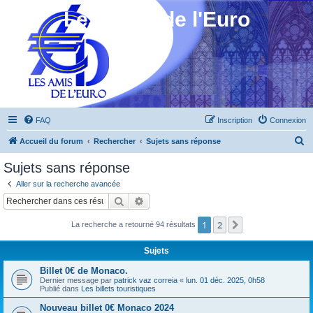
Les Amis de l'Euro
FAQ
Inscription
Connexion
R
Accueil du forum
Rechercher
Sujets sans réponse
e
Sujets sans réponse
c
Aller sur la recherche avancée
h
Rechercher
Recherche avancée
e
1
2
Suivant
La recherche a retourné 94 résultats
r
c
Sujets
h
Billet 0€ de Monaco.
e
Dernier message par
patrick vaz correia
«
lun. 01 déc. 2025, 0h58
Publié dans
Les billets touristiques
r
Nouveau billet 0€ Monaco 2024