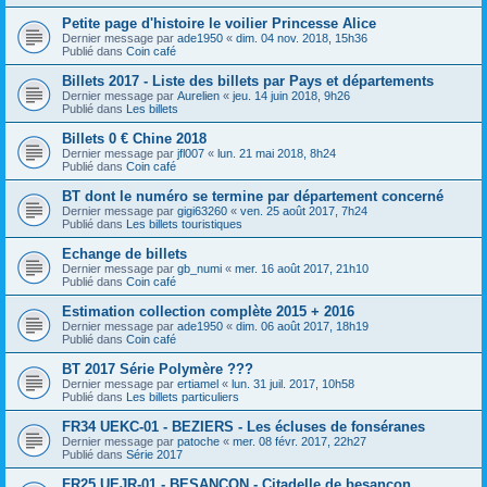
Petite page d'histoire le voilier Princesse Alice
Dernier message par
ade1950
«
dim. 04 nov. 2018, 15h36
Publié dans
Coin café
Billets 2017 - Liste des billets par Pays et départements
Dernier message par
Aurelien
«
jeu. 14 juin 2018, 9h26
Publié dans
Les billets
Billets 0 € Chine 2018
Dernier message par
jfl007
«
lun. 21 mai 2018, 8h24
Publié dans
Coin café
BT dont le numéro se termine par département concerné
Dernier message par
gigi63260
«
ven. 25 août 2017, 7h24
Publié dans
Les billets touristiques
Echange de billets
Dernier message par
gb_numi
«
mer. 16 août 2017, 21h10
Publié dans
Coin café
Estimation collection complète 2015 + 2016
Dernier message par
ade1950
«
dim. 06 août 2017, 18h19
Publié dans
Coin café
BT 2017 Série Polymère ???
Dernier message par
ertiamel
«
lun. 31 juil. 2017, 10h58
Publié dans
Les billets particuliers
FR34 UEKC-01 - BEZIERS - Les écluses de fonséranes
Dernier message par
patoche
«
mer. 08 févr. 2017, 22h27
Publié dans
Série 2017
FR25 UEJR-01 - BESANCON - Citadelle de besançon