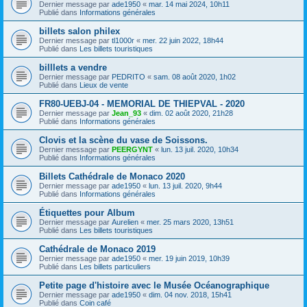
Dernier message par
ade1950
«
mar. 14 mai 2024, 10h11
Publié dans
Informations générales
billets salon philex
Dernier message par
tl1000r
«
mer. 22 juin 2022, 18h44
Publié dans
Les billets touristiques
billlets a vendre
Dernier message par
PEDRITO
«
sam. 08 août 2020, 1h02
Publié dans
Lieux de vente
FR80-UEBJ-04 - MEMORIAL DE THIEPVAL - 2020
Dernier message par
Jean_93
«
dim. 02 août 2020, 21h28
Publié dans
Informations générales
Clovis et la scène du vase de Soissons.
Dernier message par
PEERGYNT
«
lun. 13 juil. 2020, 10h34
Publié dans
Informations générales
Billets Cathédrale de Monaco 2020
Dernier message par
ade1950
«
lun. 13 juil. 2020, 9h44
Publié dans
Informations générales
Étiquettes pour Album
Dernier message par
Aurelien
«
mer. 25 mars 2020, 13h51
Publié dans
Les billets touristiques
Cathédrale de Monaco 2019
Dernier message par
ade1950
«
mer. 19 juin 2019, 10h39
Publié dans
Les billets particuliers
Petite page d'histoire avec le Musée Océanographique
Dernier message par
ade1950
«
dim. 04 nov. 2018, 15h41
Publié dans
Coin café