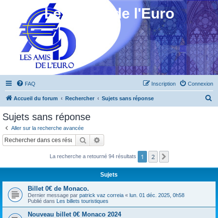
Les Amis de l'Euro
FAQ
Inscription
Connexion
R
Accueil du forum
Rechercher
Sujets sans réponse
e
Sujets sans réponse
c
Aller sur la recherche avancée
h
Rechercher
Recherche avancée
e
1
2
Suivant
La recherche a retourné 94 résultats
r
c
Sujets
h
Billet 0€ de Monaco.
e
Dernier message par
patrick vaz correia
«
lun. 01 déc. 2025, 0h58
Publié dans
Les billets touristiques
r
Nouveau billet 0€ Monaco 2024