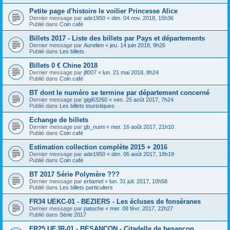
Petite page d'histoire le voilier Princesse Alice
Dernier message par
ade1950
«
dim. 04 nov. 2018, 15h36
Publié dans
Coin café
Billets 2017 - Liste des billets par Pays et départements
Dernier message par
Aurelien
«
jeu. 14 juin 2018, 9h26
Publié dans
Les billets
Billets 0 € Chine 2018
Dernier message par
jfl007
«
lun. 21 mai 2018, 8h24
Publié dans
Coin café
BT dont le numéro se termine par département concerné
Dernier message par
gigi63260
«
ven. 25 août 2017, 7h24
Publié dans
Les billets touristiques
Echange de billets
Dernier message par
gb_numi
«
mer. 16 août 2017, 21h10
Publié dans
Coin café
Estimation collection complète 2015 + 2016
Dernier message par
ade1950
«
dim. 06 août 2017, 18h19
Publié dans
Coin café
BT 2017 Série Polymère ???
Dernier message par
ertiamel
«
lun. 31 juil. 2017, 10h58
Publié dans
Les billets particuliers
FR34 UEKC-01 - BEZIERS - Les écluses de fonséranes
Dernier message par
patoche
«
mer. 08 févr. 2017, 22h27
Publié dans
Série 2017
FR25 UEJR-01 - BESANCON - Citadelle de besançon