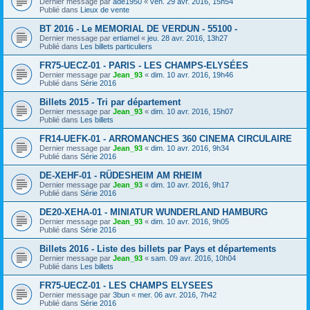
Dernier message par
ade1950
«
ven. 29 avr. 2016, 15h54
Publié dans
Lieux de vente
BT 2016 - Le MEMORIAL DE VERDUN - 55100 -
Dernier message par
ertiamel
«
jeu. 28 avr. 2016, 13h27
Publié dans
Les billets particuliers
FR75-UECZ-01 - PARIS - LES CHAMPS-ELYSÉES
Dernier message par
Jean_93
«
dim. 10 avr. 2016, 19h46
Publié dans
Série 2016
Billets 2015 - Tri par département
Dernier message par
Jean_93
«
dim. 10 avr. 2016, 15h07
Publié dans
Les billets
FR14-UEFK-01 - ARROMANCHES 360 CINEMA CIRCULAIRE
Dernier message par
Jean_93
«
dim. 10 avr. 2016, 9h34
Publié dans
Série 2016
DE-XEHF-01 - RÜDESHEIM AM RHEIM
Dernier message par
Jean_93
«
dim. 10 avr. 2016, 9h17
Publié dans
Série 2016
DE20-XEHA-01 - MINIATUR WUNDERLAND HAMBURG
Dernier message par
Jean_93
«
dim. 10 avr. 2016, 9h05
Publié dans
Série 2016
Billets 2016 - Liste des billets par Pays et départements
Dernier message par
Jean_93
«
sam. 09 avr. 2016, 10h04
Publié dans
Les billets
FR75-UECZ-01 - LES CHAMPS ELYSEES
Dernier message par
3bun
«
mer. 06 avr. 2016, 7h42
Publié dans
Série 2016