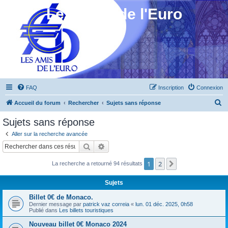
Les Amis de l'Euro
FAQ
Inscription
Connexion
R
Accueil du forum
Rechercher
Sujets sans réponse
e
Sujets sans réponse
c
Aller sur la recherche avancée
h
Rechercher
Recherche avancée
e
1
2
Suivant
La recherche a retourné 94 résultats
r
c
Sujets
h
Billet 0€ de Monaco.
e
Dernier message par
patrick vaz correia
«
lun. 01 déc. 2025, 0h58
Publié dans
Les billets touristiques
r
Nouveau billet 0€ Monaco 2024