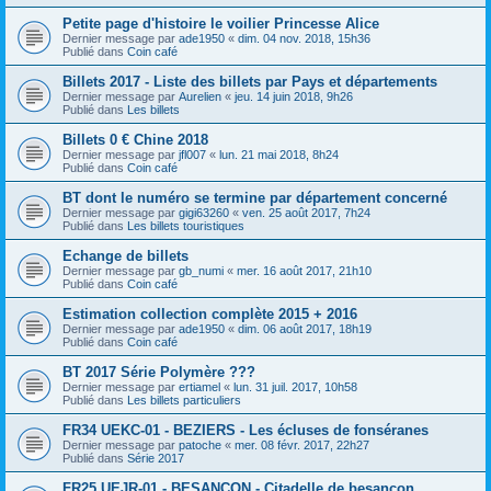
Petite page d'histoire le voilier Princesse Alice
Dernier message par
ade1950
«
dim. 04 nov. 2018, 15h36
Publié dans
Coin café
Billets 2017 - Liste des billets par Pays et départements
Dernier message par
Aurelien
«
jeu. 14 juin 2018, 9h26
Publié dans
Les billets
Billets 0 € Chine 2018
Dernier message par
jfl007
«
lun. 21 mai 2018, 8h24
Publié dans
Coin café
BT dont le numéro se termine par département concerné
Dernier message par
gigi63260
«
ven. 25 août 2017, 7h24
Publié dans
Les billets touristiques
Echange de billets
Dernier message par
gb_numi
«
mer. 16 août 2017, 21h10
Publié dans
Coin café
Estimation collection complète 2015 + 2016
Dernier message par
ade1950
«
dim. 06 août 2017, 18h19
Publié dans
Coin café
BT 2017 Série Polymère ???
Dernier message par
ertiamel
«
lun. 31 juil. 2017, 10h58
Publié dans
Les billets particuliers
FR34 UEKC-01 - BEZIERS - Les écluses de fonséranes
Dernier message par
patoche
«
mer. 08 févr. 2017, 22h27
Publié dans
Série 2017
FR25 UEJR-01 - BESANCON - Citadelle de besançon