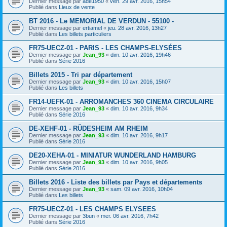
Dernier message par
ade1950
«
ven. 29 avr. 2016, 15h54
Publié dans
Lieux de vente
BT 2016 - Le MEMORIAL DE VERDUN - 55100 -
Dernier message par
ertiamel
«
jeu. 28 avr. 2016, 13h27
Publié dans
Les billets particuliers
FR75-UECZ-01 - PARIS - LES CHAMPS-ELYSÉES
Dernier message par
Jean_93
«
dim. 10 avr. 2016, 19h46
Publié dans
Série 2016
Billets 2015 - Tri par département
Dernier message par
Jean_93
«
dim. 10 avr. 2016, 15h07
Publié dans
Les billets
FR14-UEFK-01 - ARROMANCHES 360 CINEMA CIRCULAIRE
Dernier message par
Jean_93
«
dim. 10 avr. 2016, 9h34
Publié dans
Série 2016
DE-XEHF-01 - RÜDESHEIM AM RHEIM
Dernier message par
Jean_93
«
dim. 10 avr. 2016, 9h17
Publié dans
Série 2016
DE20-XEHA-01 - MINIATUR WUNDERLAND HAMBURG
Dernier message par
Jean_93
«
dim. 10 avr. 2016, 9h05
Publié dans
Série 2016
Billets 2016 - Liste des billets par Pays et départements
Dernier message par
Jean_93
«
sam. 09 avr. 2016, 10h04
Publié dans
Les billets
FR75-UECZ-01 - LES CHAMPS ELYSEES
Dernier message par
3bun
«
mer. 06 avr. 2016, 7h42
Publié dans
Série 2016