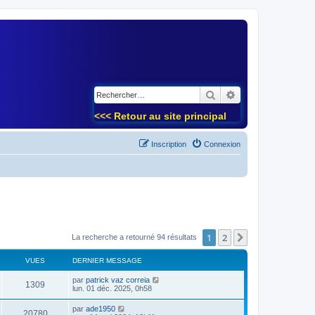
)
Rechercher
Recherche avancé
<<< Retour au site principal
Inscription
Connexion
1
2
Suivant
La recherche a retourné 94 résultats
VUES
DERNIER MESSAGE
par
patrick vaz correia
1309
lun. 01 déc. 2025, 0h58
par
ade1950
20780