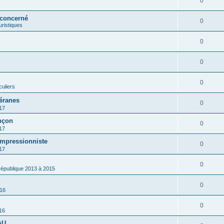
0
 concerné
0
ouristiques
0
0
0
culiers
éranes
0
17
nçon
0
17
impressionniste
0
17
0
 république 2013 à 2015
0
016
0
16
AU