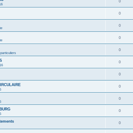
0
16
0
0
te
0
te
0
 particuliers
S
0
16
0
CIRCULAIRE
0
6
0
6
MBURG
0
6
rtements
0