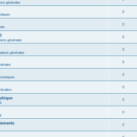
ions générales
0
istiques
0
nte
0
0
tions générales
0
ations générales
0
nérales
0
ouristiques
0
ticuliers
aphique
0
é
0
é
rtements
0