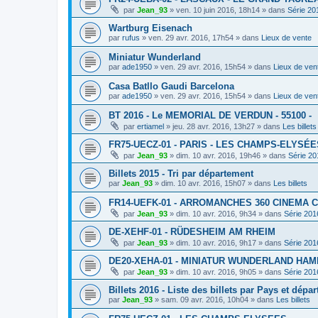
par
Jean_93
»
ven. 10 juin 2016, 18h14
» dans
Série 20
Wartburg Eisenach
par
rufus
»
ven. 29 avr. 2016, 17h54
» dans
Lieux de vente
Miniatur Wunderland
par
ade1950
»
ven. 29 avr. 2016, 15h54
» dans
Lieux de ven
Casa Batllo Gaudi Barcelona
par
ade1950
»
ven. 29 avr. 2016, 15h54
» dans
Lieux de ven
BT 2016 - Le MEMORIAL DE VERDUN - 55100 -
par
ertiamel
»
jeu. 28 avr. 2016, 13h27
» dans
Les billets
FR75-UECZ-01 - PARIS - LES CHAMPS-ELYSÉE
par
Jean_93
»
dim. 10 avr. 2016, 19h46
» dans
Série 20
Billets 2015 - Tri par département
par
Jean_93
»
dim. 10 avr. 2016, 15h07
» dans
Les billets
FR14-UEFK-01 - ARROMANCHES 360 CINEMA 
par
Jean_93
»
dim. 10 avr. 2016, 9h34
» dans
Série 201
DE-XEHF-01 - RÜDESHEIM AM RHEIM
par
Jean_93
»
dim. 10 avr. 2016, 9h17
» dans
Série 201
DE20-XEHA-01 - MINIATUR WUNDERLAND HA
par
Jean_93
»
dim. 10 avr. 2016, 9h05
» dans
Série 201
Billets 2016 - Liste des billets par Pays et dépa
par
Jean_93
»
sam. 09 avr. 2016, 10h04
» dans
Les billets