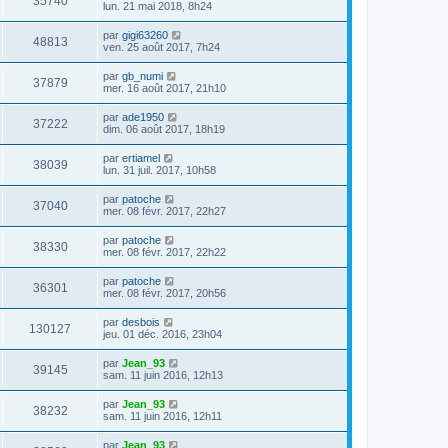
35740
lun. 21 mai 2018, 8h24
par
gigi63260
48813
ven. 25 août 2017, 7h24
par
gb_numi
37879
mer. 16 août 2017, 21h10
par
ade1950
37222
dim. 06 août 2017, 18h19
par
ertiamel
38039
lun. 31 juil. 2017, 10h58
par
patoche
37040
mer. 08 févr. 2017, 22h27
par
patoche
38330
mer. 08 févr. 2017, 22h22
par
patoche
36301
mer. 08 févr. 2017, 20h56
par
desbois
130127
jeu. 01 déc. 2016, 23h04
par
Jean_93
39145
sam. 11 juin 2016, 12h13
par
Jean_93
38232
sam. 11 juin 2016, 12h11
par
Jean_93