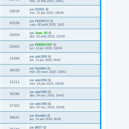
mar. 14 mai 2024, 10h11
par
tl1000r
29536
mer. 22 juin 2022, 18h44
par
PEDRITO
42038
sam. 08 août 2020, 1h02
par
Jean_93
28404
dim. 02 août 2020, 21h28
par
PEERGYNT
25403
lun. 13 juil. 2020, 10h34
par
ade1950
24398
lun. 13 juil. 2020, 9h44
par
Aurelien
36439
mer. 25 mars 2020, 13h51
par
ade1950
31211
mer. 19 juin 2019, 10h39
par
ade1950
36286
dim. 04 nov. 2018, 15h41
par
ade1950
37303
dim. 04 nov. 2018, 15h36
par
Aurelien
38641
jeu. 14 juin 2018, 9h26
par
jfl007