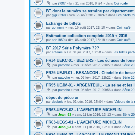
par
jfl007
»
lun. 21 mai 2018, 8h24
» dans
Coin café
BT dont le numéro se termine par département
par
gigi63260
»
ven. 25 août 2017, 7h24
» dans
Les billets t
Echange de billets
par
gb_numi
»
mer. 16 août 2017, 21h10
» dans
Coin café
Estimation collection complète 2015 + 2016
par
ade1950
»
dim. 06 août 2017, 18h19
» dans
Coin café
BT 2017 Série Polymère ???
par
ertiamel
»
lun. 31 juil. 2017, 10h58
» dans
Les billets parti
FR34 UEKC-01 - BEZIERS - Les écluses de fons
par
patoche
»
mer. 08 févr. 2017, 22h27
» dans
Série 20
FR25 UEJR-01 - BESANCON - Citadelle de besa
par
patoche
»
mer. 08 févr. 2017, 22h22
» dans
Série 20
FR95 UEJM-01 - ARGENTEUIL - La seine et les 
par
patoche
»
mer. 08 févr. 2017, 20h56
» dans
Série 20
dépot de pièce or
par
desbois
»
jeu. 01 déc. 2016, 23h04
» dans
Valeurs de la
FR63-UEGS-02 - L'AVENTURE MICHELIN
par
Jean_93
»
sam. 11 juin 2016, 12h13
» dans
Série 2
FR63-UEGS-01 - L'AVENTURE MICHELIN
par
Jean_93
»
sam. 11 juin 2016, 12h11
» dans
Série 20
FR24-UEBA-02 - LASCAUX - LE GRAND TAURE