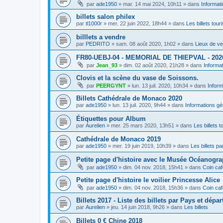
par
ade1950
»
mar. 14 mai 2024, 10h11
» dans
Informat
billets salon philex
par
tl1000r
»
mer. 22 juin 2022, 18h44
» dans
Les billets tour
billlets a vendre
par
PEDRITO
»
sam. 08 août 2020, 1h02
» dans
Lieux de ve
FR80-UEBJ-04 - MEMORIAL DE THIEPVAL - 202
par
Jean_93
»
dim. 02 août 2020, 21h28
» dans
Informa
Clovis et la scène du vase de Soissons.
par
PEERGYNT
»
lun. 13 juil. 2020, 10h34
» dans
Inform
Billets Cathédrale de Monaco 2020
par
ade1950
»
lun. 13 juil. 2020, 9h44
» dans
Informations gé
Étiquettes pour Album
par
Aurelien
»
mer. 25 mars 2020, 13h51
» dans
Les billets t
Cathédrale de Monaco 2019
par
ade1950
»
mer. 19 juin 2019, 10h39
» dans
Les billets par
Petite page d'histoire avec le Musée Océanogr
par
ade1950
»
dim. 04 nov. 2018, 15h41
» dans
Coin caf
Petite page d'histoire le voilier Princesse Alice
par
ade1950
»
dim. 04 nov. 2018, 15h36
» dans
Coin caf
Billets 2017 - Liste des billets par Pays et dépa
par
Aurelien
»
jeu. 14 juin 2018, 9h26
» dans
Les billets
Billets 0 € Chine 2018