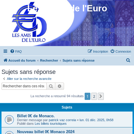
Les Amis de l'Euro
FAQ
Inscription
Connexion
R
Accueil du forum
Rechercher
Sujets sans réponse
e
Sujets sans réponse
c
Aller sur la recherche avancée
h
Rechercher
Recherche avancée
e
1
2
Suivant
La recherche a retourné 94 résultats
r
c
Sujets
h
Billet 0€ de Monaco.
e
Dernier message par
patrick vaz correia
«
lun. 01 déc. 2025, 0h58
Publié dans
Les billets touristiques
r
Nouveau billet 0€ Monaco 2024