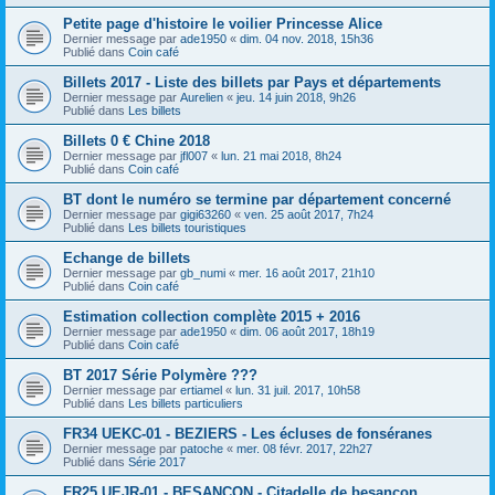
Petite page d'histoire le voilier Princesse Alice
Dernier message par
ade1950
«
dim. 04 nov. 2018, 15h36
Publié dans
Coin café
Billets 2017 - Liste des billets par Pays et départements
Dernier message par
Aurelien
«
jeu. 14 juin 2018, 9h26
Publié dans
Les billets
Billets 0 € Chine 2018
Dernier message par
jfl007
«
lun. 21 mai 2018, 8h24
Publié dans
Coin café
BT dont le numéro se termine par département concerné
Dernier message par
gigi63260
«
ven. 25 août 2017, 7h24
Publié dans
Les billets touristiques
Echange de billets
Dernier message par
gb_numi
«
mer. 16 août 2017, 21h10
Publié dans
Coin café
Estimation collection complète 2015 + 2016
Dernier message par
ade1950
«
dim. 06 août 2017, 18h19
Publié dans
Coin café
BT 2017 Série Polymère ???
Dernier message par
ertiamel
«
lun. 31 juil. 2017, 10h58
Publié dans
Les billets particuliers
FR34 UEKC-01 - BEZIERS - Les écluses de fonséranes
Dernier message par
patoche
«
mer. 08 févr. 2017, 22h27
Publié dans
Série 2017
FR25 UEJR-01 - BESANCON - Citadelle de besançon