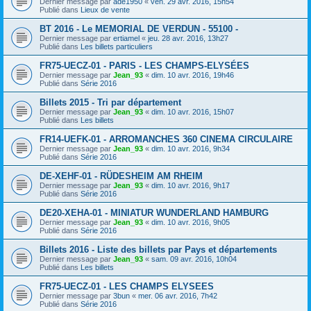
Dernier message par
ade1950
«
ven. 29 avr. 2016, 15h54
Publié dans
Lieux de vente
BT 2016 - Le MEMORIAL DE VERDUN - 55100 -
Dernier message par
ertiamel
«
jeu. 28 avr. 2016, 13h27
Publié dans
Les billets particuliers
FR75-UECZ-01 - PARIS - LES CHAMPS-ELYSÉES
Dernier message par
Jean_93
«
dim. 10 avr. 2016, 19h46
Publié dans
Série 2016
Billets 2015 - Tri par département
Dernier message par
Jean_93
«
dim. 10 avr. 2016, 15h07
Publié dans
Les billets
FR14-UEFK-01 - ARROMANCHES 360 CINEMA CIRCULAIRE
Dernier message par
Jean_93
«
dim. 10 avr. 2016, 9h34
Publié dans
Série 2016
DE-XEHF-01 - RÜDESHEIM AM RHEIM
Dernier message par
Jean_93
«
dim. 10 avr. 2016, 9h17
Publié dans
Série 2016
DE20-XEHA-01 - MINIATUR WUNDERLAND HAMBURG
Dernier message par
Jean_93
«
dim. 10 avr. 2016, 9h05
Publié dans
Série 2016
Billets 2016 - Liste des billets par Pays et départements
Dernier message par
Jean_93
«
sam. 09 avr. 2016, 10h04
Publié dans
Les billets
FR75-UECZ-01 - LES CHAMPS ELYSEES
Dernier message par
3bun
«
mer. 06 avr. 2016, 7h42
Publié dans
Série 2016