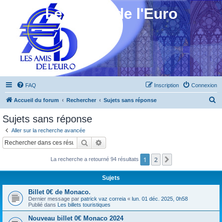
Les Amis de l'Euro
FAQ
Inscription
Connexion
R
Accueil du forum
Rechercher
Sujets sans réponse
e
Sujets sans réponse
c
Aller sur la recherche avancée
h
Rechercher
Recherche avancée
e
1
2
Suivant
La recherche a retourné 94 résultats
r
c
Sujets
h
Billet 0€ de Monaco.
e
Dernier message par
patrick vaz correia
«
lun. 01 déc. 2025, 0h58
Publié dans
Les billets touristiques
r
Nouveau billet 0€ Monaco 2024