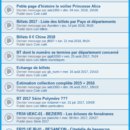
Petite page d'histoire le voilier Princesse Alice
Dernier message par
ade1950
«
dim. 04 nov. 2018, 15h36
Publié dans
Coin café
Billets 2017 - Liste des billets par Pays et départements
Dernier message par
Aurelien
«
jeu. 14 juin 2018, 9h26
Publié dans
Les billets
Billets 0 € Chine 2018
Dernier message par
jfl007
«
lun. 21 mai 2018, 8h24
Publié dans
Coin café
BT dont le numéro se termine par département concerné
Dernier message par
gigi63260
«
ven. 25 août 2017, 7h24
Publié dans
Les billets touristiques
Echange de billets
Dernier message par
gb_numi
«
mer. 16 août 2017, 21h10
Publié dans
Coin café
Estimation collection complète 2015 + 2016
Dernier message par
ade1950
«
dim. 06 août 2017, 18h19
Publié dans
Coin café
BT 2017 Série Polymère ???
Dernier message par
ertiamel
«
lun. 31 juil. 2017, 10h58
Publié dans
Les billets particuliers
FR34 UEKC-01 - BEZIERS - Les écluses de fonséranes
Dernier message par
patoche
«
mer. 08 févr. 2017, 22h27
Publié dans
Série 2017
FR25 UEJR-01 - BESANCON - Citadelle de besançon