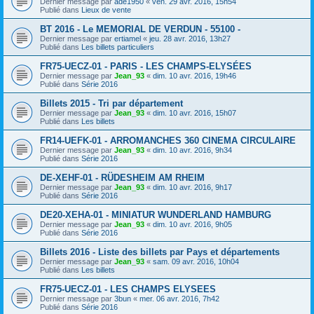
Dernier message par
ade1950
«
ven. 29 avr. 2016, 15h54
Publié dans
Lieux de vente
BT 2016 - Le MEMORIAL DE VERDUN - 55100 -
Dernier message par
ertiamel
«
jeu. 28 avr. 2016, 13h27
Publié dans
Les billets particuliers
FR75-UECZ-01 - PARIS - LES CHAMPS-ELYSÉES
Dernier message par
Jean_93
«
dim. 10 avr. 2016, 19h46
Publié dans
Série 2016
Billets 2015 - Tri par département
Dernier message par
Jean_93
«
dim. 10 avr. 2016, 15h07
Publié dans
Les billets
FR14-UEFK-01 - ARROMANCHES 360 CINEMA CIRCULAIRE
Dernier message par
Jean_93
«
dim. 10 avr. 2016, 9h34
Publié dans
Série 2016
DE-XEHF-01 - RÜDESHEIM AM RHEIM
Dernier message par
Jean_93
«
dim. 10 avr. 2016, 9h17
Publié dans
Série 2016
DE20-XEHA-01 - MINIATUR WUNDERLAND HAMBURG
Dernier message par
Jean_93
«
dim. 10 avr. 2016, 9h05
Publié dans
Série 2016
Billets 2016 - Liste des billets par Pays et départements
Dernier message par
Jean_93
«
sam. 09 avr. 2016, 10h04
Publié dans
Les billets
FR75-UECZ-01 - LES CHAMPS ELYSEES
Dernier message par
3bun
«
mer. 06 avr. 2016, 7h42
Publié dans
Série 2016