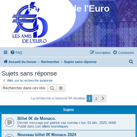
Les Amis de l'Euro
FAQ
Inscription
Connexion
R
Accueil du forum
Rechercher
Sujets sans réponse
e
Sujets sans réponse
c
Aller sur la recherche avancée
h
Rechercher
Recherche avancée
e
1
2
Suivant
La recherche a retourné 94 résultats
r
c
Sujets
h
Billet 0€ de Monaco.
e
Dernier message par
patrick vaz correia
«
lun. 01 déc. 2025, 0h58
Publié dans
Les billets touristiques
r
Nouveau billet 0€ Monaco 2024