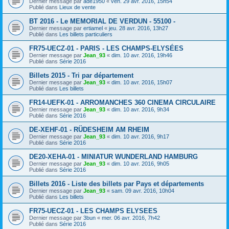
Dernier message par
ade1950
«
ven. 29 avr. 2016, 15h54
Publié dans
Lieux de vente
BT 2016 - Le MEMORIAL DE VERDUN - 55100 -
Dernier message par
ertiamel
«
jeu. 28 avr. 2016, 13h27
Publié dans
Les billets particuliers
FR75-UECZ-01 - PARIS - LES CHAMPS-ELYSÉES
Dernier message par
Jean_93
«
dim. 10 avr. 2016, 19h46
Publié dans
Série 2016
Billets 2015 - Tri par département
Dernier message par
Jean_93
«
dim. 10 avr. 2016, 15h07
Publié dans
Les billets
FR14-UEFK-01 - ARROMANCHES 360 CINEMA CIRCULAIRE
Dernier message par
Jean_93
«
dim. 10 avr. 2016, 9h34
Publié dans
Série 2016
DE-XEHF-01 - RÜDESHEIM AM RHEIM
Dernier message par
Jean_93
«
dim. 10 avr. 2016, 9h17
Publié dans
Série 2016
DE20-XEHA-01 - MINIATUR WUNDERLAND HAMBURG
Dernier message par
Jean_93
«
dim. 10 avr. 2016, 9h05
Publié dans
Série 2016
Billets 2016 - Liste des billets par Pays et départements
Dernier message par
Jean_93
«
sam. 09 avr. 2016, 10h04
Publié dans
Les billets
FR75-UECZ-01 - LES CHAMPS ELYSEES
Dernier message par
3bun
«
mer. 06 avr. 2016, 7h42
Publié dans
Série 2016