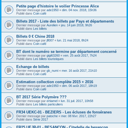
Petite page d'histoire le voilier Princesse Alice
Dernier message par
ade1950
«
dim. 04 nov. 2018, 15h36
Publié dans
Coin café
Billets 2017 - Liste des billets par Pays et départements
Dernier message par
Aurelien
«
jeu. 14 juin 2018, 9h26
Publié dans
Les billets
Billets 0 € Chine 2018
Dernier message par
jfl007
«
lun. 21 mai 2018, 8h24
Publié dans
Coin café
BT dont le numéro se termine par département concerné
Dernier message par
gigi63260
«
ven. 25 août 2017, 7h24
Publié dans
Les billets touristiques
Echange de billets
Dernier message par
gb_numi
«
mer. 16 août 2017, 21h10
Publié dans
Coin café
Estimation collection complète 2015 + 2016
Dernier message par
ade1950
«
dim. 06 août 2017, 18h19
Publié dans
Coin café
BT 2017 Série Polymère ???
Dernier message par
ertiamel
«
lun. 31 juil. 2017, 10h58
Publié dans
Les billets particuliers
FR34 UEKC-01 - BEZIERS - Les écluses de fonséranes
Dernier message par
patoche
«
mer. 08 févr. 2017, 22h27
Publié dans
Série 2017
FR25 UEJR-01 - BESANCON - Citadelle de besançon