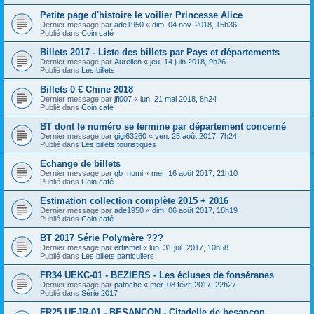
Petite page d'histoire le voilier Princesse Alice
Dernier message par
ade1950
«
dim. 04 nov. 2018, 15h36
Publié dans
Coin café
Billets 2017 - Liste des billets par Pays et départements
Dernier message par
Aurelien
«
jeu. 14 juin 2018, 9h26
Publié dans
Les billets
Billets 0 € Chine 2018
Dernier message par
jfl007
«
lun. 21 mai 2018, 8h24
Publié dans
Coin café
BT dont le numéro se termine par département concerné
Dernier message par
gigi63260
«
ven. 25 août 2017, 7h24
Publié dans
Les billets touristiques
Echange de billets
Dernier message par
gb_numi
«
mer. 16 août 2017, 21h10
Publié dans
Coin café
Estimation collection complète 2015 + 2016
Dernier message par
ade1950
«
dim. 06 août 2017, 18h19
Publié dans
Coin café
BT 2017 Série Polymère ???
Dernier message par
ertiamel
«
lun. 31 juil. 2017, 10h58
Publié dans
Les billets particuliers
FR34 UEKC-01 - BEZIERS - Les écluses de fonséranes
Dernier message par
patoche
«
mer. 08 févr. 2017, 22h27
Publié dans
Série 2017
FR25 UEJR-01 - BESANCON - Citadelle de besançon