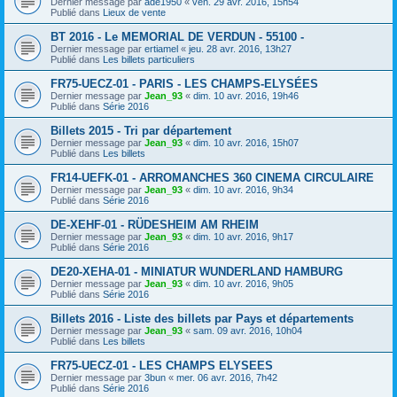
Dernier message par
ade1950
«
ven. 29 avr. 2016, 15h54
Publié dans
Lieux de vente
BT 2016 - Le MEMORIAL DE VERDUN - 55100 -
Dernier message par
ertiamel
«
jeu. 28 avr. 2016, 13h27
Publié dans
Les billets particuliers
FR75-UECZ-01 - PARIS - LES CHAMPS-ELYSÉES
Dernier message par
Jean_93
«
dim. 10 avr. 2016, 19h46
Publié dans
Série 2016
Billets 2015 - Tri par département
Dernier message par
Jean_93
«
dim. 10 avr. 2016, 15h07
Publié dans
Les billets
FR14-UEFK-01 - ARROMANCHES 360 CINEMA CIRCULAIRE
Dernier message par
Jean_93
«
dim. 10 avr. 2016, 9h34
Publié dans
Série 2016
DE-XEHF-01 - RÜDESHEIM AM RHEIM
Dernier message par
Jean_93
«
dim. 10 avr. 2016, 9h17
Publié dans
Série 2016
DE20-XEHA-01 - MINIATUR WUNDERLAND HAMBURG
Dernier message par
Jean_93
«
dim. 10 avr. 2016, 9h05
Publié dans
Série 2016
Billets 2016 - Liste des billets par Pays et départements
Dernier message par
Jean_93
«
sam. 09 avr. 2016, 10h04
Publié dans
Les billets
FR75-UECZ-01 - LES CHAMPS ELYSEES
Dernier message par
3bun
«
mer. 06 avr. 2016, 7h42
Publié dans
Série 2016