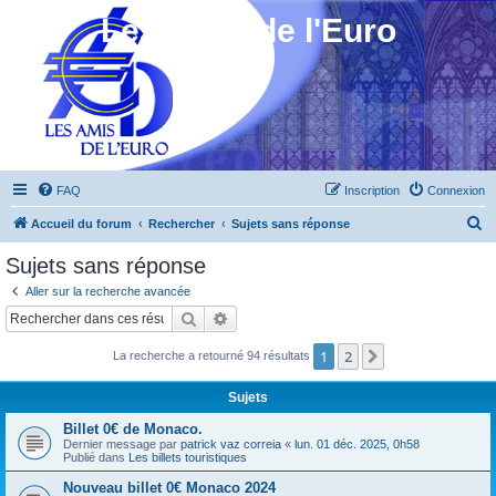
Les Amis de l'Euro
FAQ
Inscription
Connexion
R
Accueil du forum
Rechercher
Sujets sans réponse
e
Sujets sans réponse
c
Aller sur la recherche avancée
h
Rechercher
Recherche avancée
e
1
2
Suivant
La recherche a retourné 94 résultats
r
c
Sujets
h
Billet 0€ de Monaco.
e
Dernier message par
patrick vaz correia
«
lun. 01 déc. 2025, 0h58
Publié dans
Les billets touristiques
r
Nouveau billet 0€ Monaco 2024