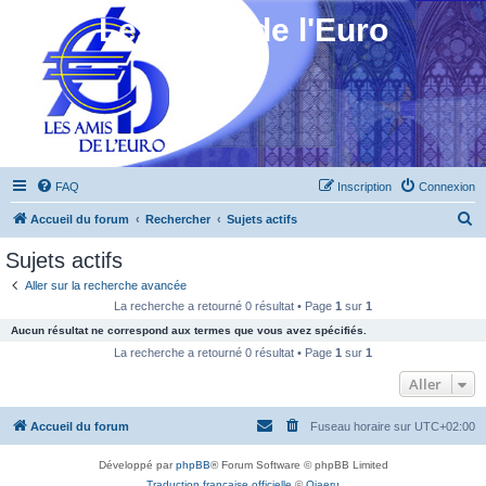
Les Amis de l'Euro
FAQ
Inscription
Connexion
R
Accueil du forum
Rechercher
Sujets actifs
e
Sujets actifs
c
Aller sur la recherche avancée
h
La recherche a retourné 0 résultat • Page
1
sur
1
e
Aucun résultat ne correspond aux termes que vous avez spécifiés.
r
La recherche a retourné 0 résultat • Page
1
sur
1
c
Aller
h
Accueil du forum
Fuseau horaire sur
UTC+02:00
e
r
Développé par
phpBB
® Forum Software © phpBB Limited
Traduction française officielle
©
Qiaeru