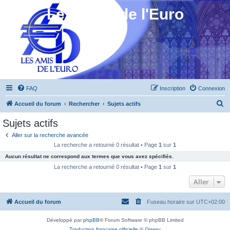
Les Amis de l'Euro
FAQ
Inscription
Connexion
R
Accueil du forum
Rechercher
Sujets actifs
e
Sujets actifs
c
Aller sur la recherche avancée
h
La recherche a retourné 0 résultat • Page
1
sur
1
e
Aucun résultat ne correspond aux termes que vous avez spécifiés.
r
La recherche a retourné 0 résultat • Page
1
sur
1
c
Aller
h
Accueil du forum
Fuseau horaire sur
UTC+02:00
e
r
Développé par
phpBB
® Forum Software © phpBB Limited
Traduction française officielle
©
Qiaeru