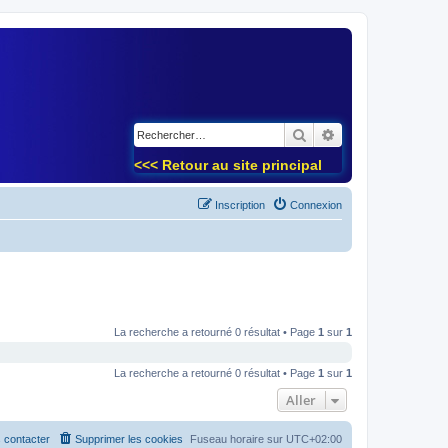
)
Rechercher
Recherche avancé
<<< Retour au site principal
Inscription
Connexion
La recherche a retourné 0 résultat • Page
1
sur
1
La recherche a retourné 0 résultat • Page
1
sur
1
Aller
 contacter
Supprimer les cookies
Fuseau horaire sur
UTC+02:00