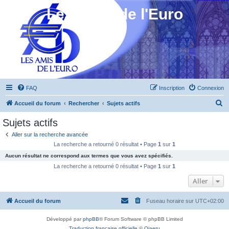
Les Amis de l'Euro
FAQ
Inscription
Connexion
R
Accueil du forum
Rechercher
Sujets actifs
e
Sujets actifs
c
Aller sur la recherche avancée
h
La recherche a retourné 0 résultat • Page
1
sur
1
e
Aucun résultat ne correspond aux termes que vous avez spécifiés.
r
La recherche a retourné 0 résultat • Page
1
sur
1
c
Aller
h
Accueil du forum
Fuseau horaire sur
UTC+02:00
e
r
Développé par
phpBB
® Forum Software © phpBB Limited
Traduction française officielle
©
Qiaeru