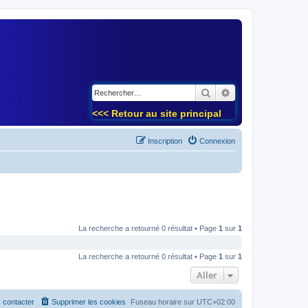
)
Rechercher
Recherche avancé
<<< Retour au site principal
Inscription
Connexion
La recherche a retourné 0 résultat • Page
1
sur
1
La recherche a retourné 0 résultat • Page
1
sur
1
Aller
 contacter
Supprimer les cookies
Fuseau horaire sur
UTC+02:00