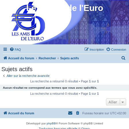
Les Amis de l'Euro
FAQ
Inscription
Connexion
R
Accueil du forum
Rechercher
Sujets actifs
e
Sujets actifs
c
Aller sur la recherche avancée
h
La recherche a retourné 0 résultat • Page
1
sur
1
e
Aucun résultat ne correspond aux termes que vous avez spécifiés.
r
La recherche a retourné 0 résultat • Page
1
sur
1
c
Aller
h
Accueil du forum
Fuseau horaire sur
UTC+02:00
e
r
Développé par
phpBB
® Forum Software © phpBB Limited
Traduction française officielle
©
Qiaeru