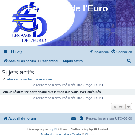
Les Amis de l'Euro
FAQ
Inscription
Connexion
R
Accueil du forum
Rechercher
Sujets actifs
e
Sujets actifs
c
Aller sur la recherche avancée
h
La recherche a retourné 0 résultat • Page
1
sur
1
e
Aucun résultat ne correspond aux termes que vous avez spécifiés.
r
La recherche a retourné 0 résultat • Page
1
sur
1
c
Aller
h
Accueil du forum
Fuseau horaire sur
UTC+02:00
e
r
Développé par
phpBB
® Forum Software © phpBB Limited
Traduction française officielle
©
Qiaeru