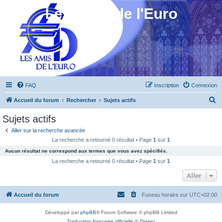
Les Amis de l'Euro
FAQ
Inscription
Connexion
R
Accueil du forum
Rechercher
Sujets actifs
e
Sujets actifs
c
Aller sur la recherche avancée
h
La recherche a retourné 0 résultat • Page
1
sur
1
e
Aucun résultat ne correspond aux termes que vous avez spécifiés.
r
La recherche a retourné 0 résultat • Page
1
sur
1
c
Aller
h
Accueil du forum
Fuseau horaire sur
UTC+02:00
e
r
Développé par
phpBB
® Forum Software © phpBB Limited
Traduction française officielle
©
Qiaeru