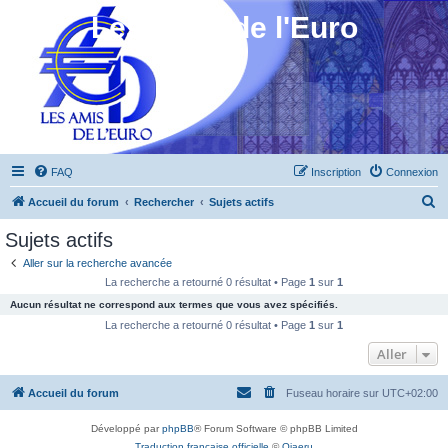
Les Amis de l'Euro
FAQ
Inscription
Connexion
R
Accueil du forum
Rechercher
Sujets actifs
e
Sujets actifs
c
Aller sur la recherche avancée
h
La recherche a retourné 0 résultat • Page
1
sur
1
e
Aucun résultat ne correspond aux termes que vous avez spécifiés.
r
La recherche a retourné 0 résultat • Page
1
sur
1
c
Aller
h
Accueil du forum
Fuseau horaire sur
UTC+02:00
e
r
Développé par
phpBB
® Forum Software © phpBB Limited
Traduction française officielle
©
Qiaeru