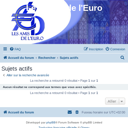
Les Amis de l'Euro
FAQ
Inscription
Connexion
R
Accueil du forum
Rechercher
Sujets actifs
e
Sujets actifs
c
Aller sur la recherche avancée
h
La recherche a retourné 0 résultat • Page
1
sur
1
e
Aucun résultat ne correspond aux termes que vous avez spécifiés.
r
La recherche a retourné 0 résultat • Page
1
sur
1
c
Aller
h
Accueil du forum
Fuseau horaire sur
UTC+02:00
e
r
Développé par
phpBB
® Forum Software © phpBB Limited
Traduction française officielle
©
Qiaeru