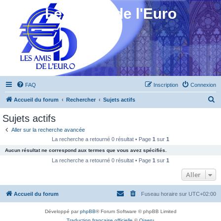
Les Amis de l'Euro
FAQ
Inscription
Connexion
R
Accueil du forum
Rechercher
Sujets actifs
e
Sujets actifs
c
Aller sur la recherche avancée
h
La recherche a retourné 0 résultat • Page
1
sur
1
e
Aucun résultat ne correspond aux termes que vous avez spécifiés.
r
La recherche a retourné 0 résultat • Page
1
sur
1
c
Aller
h
Accueil du forum
Fuseau horaire sur
UTC+02:00
e
r
Développé par
phpBB
® Forum Software © phpBB Limited
Traduction française officielle
©
Qiaeru