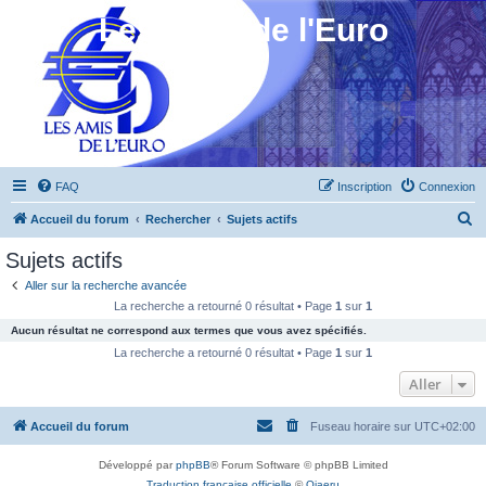
Les Amis de l'Euro
FAQ
Inscription
Connexion
R
Accueil du forum
Rechercher
Sujets actifs
e
Sujets actifs
c
Aller sur la recherche avancée
h
La recherche a retourné 0 résultat • Page
1
sur
1
e
Aucun résultat ne correspond aux termes que vous avez spécifiés.
r
La recherche a retourné 0 résultat • Page
1
sur
1
c
Aller
h
Accueil du forum
Fuseau horaire sur
UTC+02:00
e
r
Développé par
phpBB
® Forum Software © phpBB Limited
Traduction française officielle
©
Qiaeru