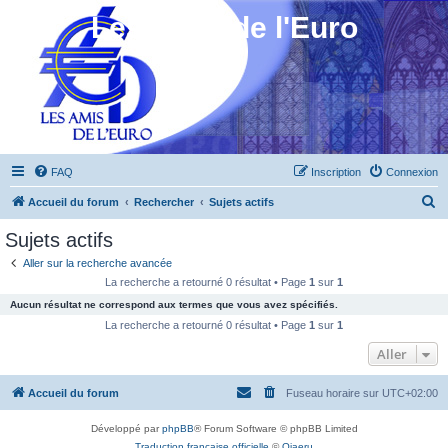
Les Amis de l'Euro
FAQ
Inscription
Connexion
R
Accueil du forum
Rechercher
Sujets actifs
e
Sujets actifs
c
Aller sur la recherche avancée
h
La recherche a retourné 0 résultat • Page
1
sur
1
e
Aucun résultat ne correspond aux termes que vous avez spécifiés.
r
La recherche a retourné 0 résultat • Page
1
sur
1
c
Aller
h
Accueil du forum
Fuseau horaire sur
UTC+02:00
e
r
Développé par
phpBB
® Forum Software © phpBB Limited
Traduction française officielle
©
Qiaeru