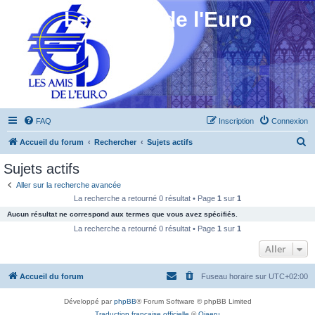
Les Amis de l'Euro
FAQ
Inscription
Connexion
R
Accueil du forum
Rechercher
Sujets actifs
e
Sujets actifs
c
Aller sur la recherche avancée
h
La recherche a retourné 0 résultat • Page
1
sur
1
e
Aucun résultat ne correspond aux termes que vous avez spécifiés.
r
La recherche a retourné 0 résultat • Page
1
sur
1
c
Aller
h
Accueil du forum
Fuseau horaire sur
UTC+02:00
e
r
Développé par
phpBB
® Forum Software © phpBB Limited
Traduction française officielle
©
Qiaeru