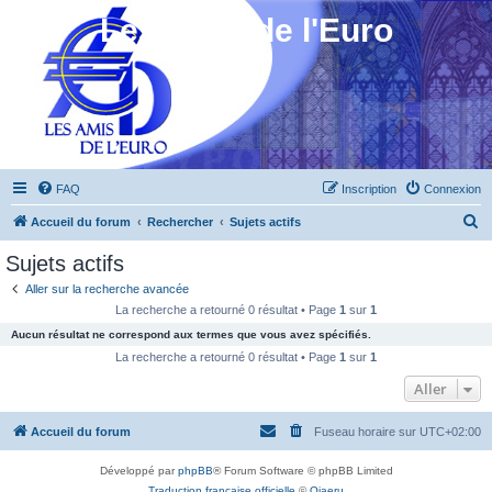
Les Amis de l'Euro
FAQ
Inscription
Connexion
R
Accueil du forum
Rechercher
Sujets actifs
e
Sujets actifs
c
Aller sur la recherche avancée
h
La recherche a retourné 0 résultat • Page
1
sur
1
e
Aucun résultat ne correspond aux termes que vous avez spécifiés.
r
La recherche a retourné 0 résultat • Page
1
sur
1
c
Aller
h
Accueil du forum
Fuseau horaire sur
UTC+02:00
e
r
Développé par
phpBB
® Forum Software © phpBB Limited
Traduction française officielle
©
Qiaeru