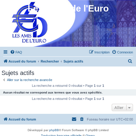
Les Amis de l'Euro
FAQ
Inscription
Connexion
R
Accueil du forum
Rechercher
Sujets actifs
e
Sujets actifs
c
Aller sur la recherche avancée
h
La recherche a retourné 0 résultat • Page
1
sur
1
e
Aucun résultat ne correspond aux termes que vous avez spécifiés.
r
La recherche a retourné 0 résultat • Page
1
sur
1
c
Aller
h
Accueil du forum
Fuseau horaire sur
UTC+02:00
e
r
Développé par
phpBB
® Forum Software © phpBB Limited
Traduction française officielle
©
Qiaeru