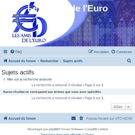
Les Amis de l'Euro
FAQ
Inscription
Connexion
R
Accueil du forum
Rechercher
Sujets actifs
e
Sujets actifs
c
Aller sur la recherche avancée
h
La recherche a retourné 0 résultat • Page
1
sur
1
e
Aucun résultat ne correspond aux termes que vous avez spécifiés.
r
La recherche a retourné 0 résultat • Page
1
sur
1
c
Aller
h
Accueil du forum
Fuseau horaire sur
UTC+02:00
e
r
Développé par
phpBB
® Forum Software © phpBB Limited
Traduction française officielle
©
Qiaeru