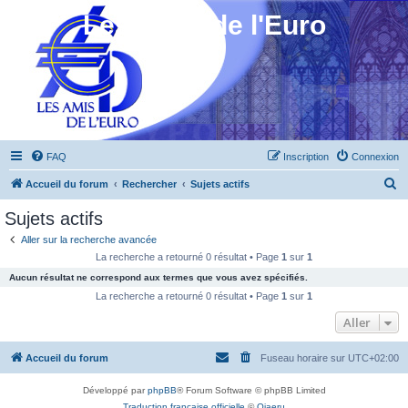
Les Amis de l'Euro
FAQ
Inscription
Connexion
R
Accueil du forum
Rechercher
Sujets actifs
e
Sujets actifs
c
Aller sur la recherche avancée
h
La recherche a retourné 0 résultat • Page
1
sur
1
e
Aucun résultat ne correspond aux termes que vous avez spécifiés.
r
La recherche a retourné 0 résultat • Page
1
sur
1
c
Aller
h
Accueil du forum
Fuseau horaire sur
UTC+02:00
e
r
Développé par
phpBB
® Forum Software © phpBB Limited
Traduction française officielle
©
Qiaeru