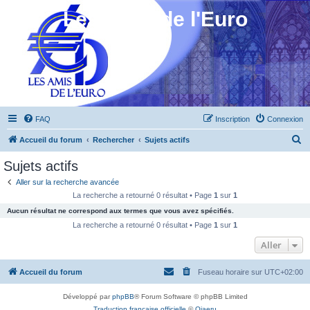
Les Amis de l'Euro
FAQ
Inscription
Connexion
R
Accueil du forum
Rechercher
Sujets actifs
e
Sujets actifs
c
Aller sur la recherche avancée
h
La recherche a retourné 0 résultat • Page
1
sur
1
e
Aucun résultat ne correspond aux termes que vous avez spécifiés.
r
La recherche a retourné 0 résultat • Page
1
sur
1
c
Aller
h
Accueil du forum
Fuseau horaire sur
UTC+02:00
e
r
Développé par
phpBB
® Forum Software © phpBB Limited
Traduction française officielle
©
Qiaeru