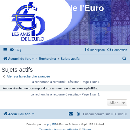
Les Amis de l'Euro
FAQ
Inscription
Connexion
R
Accueil du forum
Rechercher
Sujets actifs
e
Sujets actifs
c
Aller sur la recherche avancée
h
La recherche a retourné 0 résultat • Page
1
sur
1
e
Aucun résultat ne correspond aux termes que vous avez spécifiés.
r
La recherche a retourné 0 résultat • Page
1
sur
1
c
Aller
h
Accueil du forum
Fuseau horaire sur
UTC+02:00
e
r
Développé par
phpBB
® Forum Software © phpBB Limited
Traduction française officielle
©
Qiaeru