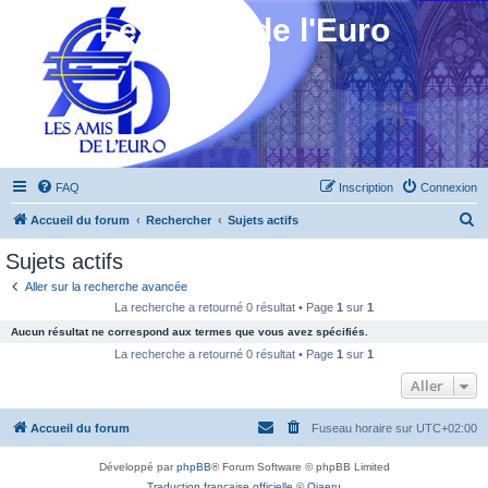
Les Amis de l'Euro
FAQ
Inscription
Connexion
R
Accueil du forum
Rechercher
Sujets actifs
e
Sujets actifs
c
Aller sur la recherche avancée
h
La recherche a retourné 0 résultat • Page
1
sur
1
e
Aucun résultat ne correspond aux termes que vous avez spécifiés.
r
La recherche a retourné 0 résultat • Page
1
sur
1
c
Aller
h
Accueil du forum
Fuseau horaire sur
UTC+02:00
e
r
Développé par
phpBB
® Forum Software © phpBB Limited
Traduction française officielle
©
Qiaeru