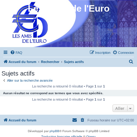
Les Amis de l'Euro
FAQ
Inscription
Connexion
R
Accueil du forum
Rechercher
Sujets actifs
e
Sujets actifs
c
Aller sur la recherche avancée
h
La recherche a retourné 0 résultat • Page
1
sur
1
e
Aucun résultat ne correspond aux termes que vous avez spécifiés.
r
La recherche a retourné 0 résultat • Page
1
sur
1
c
Aller
h
Accueil du forum
Fuseau horaire sur
UTC+02:00
e
r
Développé par
phpBB
® Forum Software © phpBB Limited
Traduction française officielle
©
Qiaeru