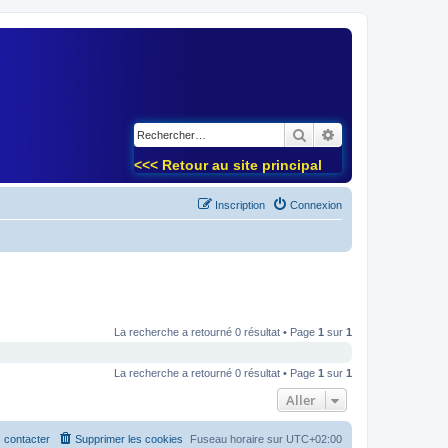
)
Rechercher
Recherche avancé
<<< Retour au site principal
Inscription
Connexion
La recherche a retourné 0 résultat • Page
1
sur
1
La recherche a retourné 0 résultat • Page
1
sur
1
Aller
 contacter
Supprimer les cookies
Fuseau horaire sur
UTC+02:00