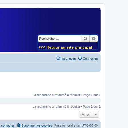
)
Rechercher
Recherche avancé
<<< Retour au site principal
Inscription
Connexion
La recherche a retourné 0 résultat • Page
1
sur
1
La recherche a retourné 0 résultat • Page
1
sur
1
Aller
 contacter
Supprimer les cookies
Fuseau horaire sur
UTC+02:00