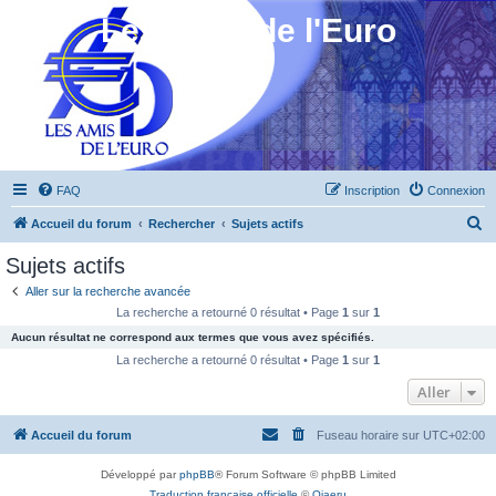
Les Amis de l'Euro
FAQ
Inscription
Connexion
R
Accueil du forum
Rechercher
Sujets actifs
e
Sujets actifs
c
Aller sur la recherche avancée
h
La recherche a retourné 0 résultat • Page
1
sur
1
e
Aucun résultat ne correspond aux termes que vous avez spécifiés.
r
La recherche a retourné 0 résultat • Page
1
sur
1
c
Aller
h
Accueil du forum
Fuseau horaire sur
UTC+02:00
e
r
Développé par
phpBB
® Forum Software © phpBB Limited
Traduction française officielle
©
Qiaeru