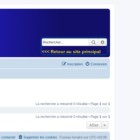
)
Rechercher
Recherche avancé
<<< Retour au site principal
Inscription
Connexion
La recherche a retourné 0 résultat • Page
1
sur
1
La recherche a retourné 0 résultat • Page
1
sur
1
Aller
 contacter
Supprimer les cookies
Fuseau horaire sur
UTC+02:00