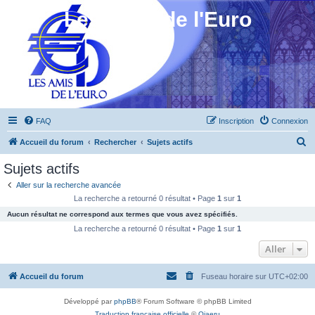
Les Amis de l'Euro
FAQ
Inscription
Connexion
R
Accueil du forum
Rechercher
Sujets actifs
e
Sujets actifs
c
Aller sur la recherche avancée
h
La recherche a retourné 0 résultat • Page
1
sur
1
e
Aucun résultat ne correspond aux termes que vous avez spécifiés.
r
La recherche a retourné 0 résultat • Page
1
sur
1
c
Aller
h
Accueil du forum
Fuseau horaire sur
UTC+02:00
e
r
Développé par
phpBB
® Forum Software © phpBB Limited
Traduction française officielle
©
Qiaeru