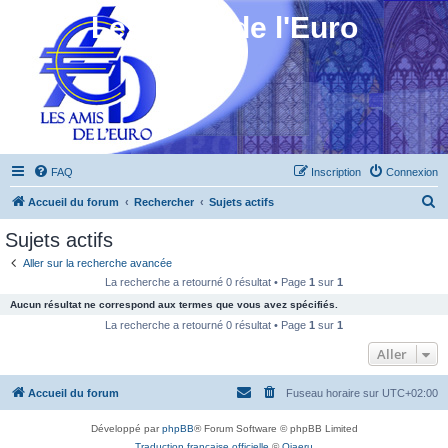
Les Amis de l'Euro
FAQ
Inscription
Connexion
R
Accueil du forum
Rechercher
Sujets actifs
e
Sujets actifs
c
Aller sur la recherche avancée
h
La recherche a retourné 0 résultat • Page
1
sur
1
e
Aucun résultat ne correspond aux termes que vous avez spécifiés.
r
La recherche a retourné 0 résultat • Page
1
sur
1
c
Aller
h
Accueil du forum
Fuseau horaire sur
UTC+02:00
e
r
Développé par
phpBB
® Forum Software © phpBB Limited
Traduction française officielle
©
Qiaeru