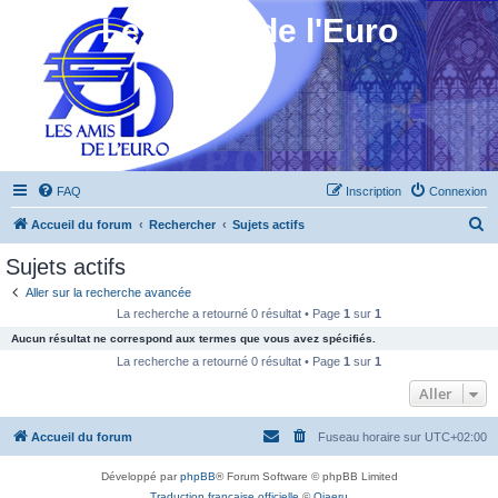
Les Amis de l'Euro
FAQ
Inscription
Connexion
R
Accueil du forum
Rechercher
Sujets actifs
e
Sujets actifs
c
Aller sur la recherche avancée
h
La recherche a retourné 0 résultat • Page
1
sur
1
e
Aucun résultat ne correspond aux termes que vous avez spécifiés.
r
La recherche a retourné 0 résultat • Page
1
sur
1
c
Aller
h
Accueil du forum
Fuseau horaire sur
UTC+02:00
e
r
Développé par
phpBB
® Forum Software © phpBB Limited
Traduction française officielle
©
Qiaeru