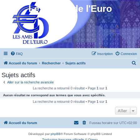
Les Amis de l'Euro
FAQ
Inscription
Connexion
R
Accueil du forum
Rechercher
Sujets actifs
e
Sujets actifs
c
Aller sur la recherche avancée
h
La recherche a retourné 0 résultat • Page
1
sur
1
e
Aucun résultat ne correspond aux termes que vous avez spécifiés.
r
La recherche a retourné 0 résultat • Page
1
sur
1
c
Aller
h
Accueil du forum
Fuseau horaire sur
UTC+02:00
e
r
Développé par
phpBB
® Forum Software © phpBB Limited
Traduction française officielle
©
Qiaeru