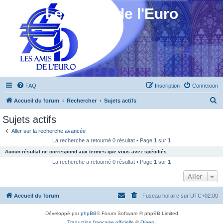
Les Amis de l'Euro
FAQ
Inscription
Connexion
R
Accueil du forum
Rechercher
Sujets actifs
e
Sujets actifs
c
Aller sur la recherche avancée
h
La recherche a retourné 0 résultat • Page
1
sur
1
e
Aucun résultat ne correspond aux termes que vous avez spécifiés.
r
La recherche a retourné 0 résultat • Page
1
sur
1
c
Aller
h
Accueil du forum
Fuseau horaire sur
UTC+02:00
e
r
Développé par
phpBB
® Forum Software © phpBB Limited
Traduction française officielle
©
Qiaeru