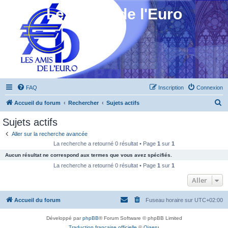
Les Amis de l'Euro
FAQ
Inscription
Connexion
R
Accueil du forum
Rechercher
Sujets actifs
e
Sujets actifs
c
Aller sur la recherche avancée
h
La recherche a retourné 0 résultat • Page
1
sur
1
e
Aucun résultat ne correspond aux termes que vous avez spécifiés.
r
La recherche a retourné 0 résultat • Page
1
sur
1
c
Aller
h
Accueil du forum
Fuseau horaire sur
UTC+02:00
e
r
Développé par
phpBB
® Forum Software © phpBB Limited
Traduction française officielle
©
Qiaeru